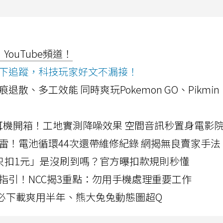
ouTube頻道！
ws按下追蹤，科技玩家好文不漏接！
a開箱！摺痕退散、多工效能 同時爽玩Pokemon GO、Pikmin
LLEXION耳機開箱！工地實測降噪效果 空間音訊秒置身電影
雷！電池循環44次還帶維修紀錄 網揭無良賣家手法
北捷「只扣1元」是沒刷到嗎？官方曝扣款規則秒懂
指引！NCC揭3重點：勿用手機處理重要工作
」字必下載爽用半年、熊大兔兔動態圖超Q