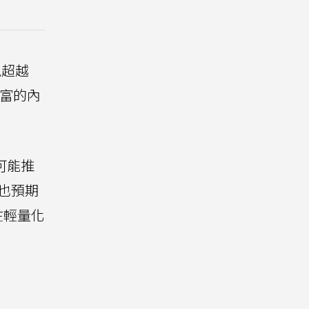
現超越
豐富的內
可能推
也預期
e在輕量化