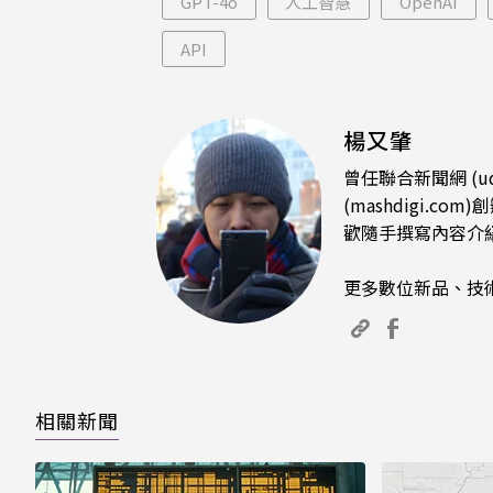
GPT-4o
人工智慧
OpenAI
API
楊又肇
曾任聯合新聞網 (u
(mashdigi
歡隨手撰寫內容介
更多數位新品、技
相關新聞