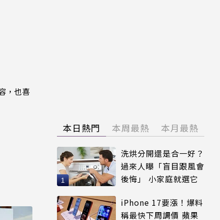
內容，也喜
本日熱門
本周最熱
本月最熱
洗烘分開還是合一好？
過來人曝「盲目跟風會
後悔」 小家庭就選它
iPhone 17要漲！爆料
稱最快下周調價 蘋果