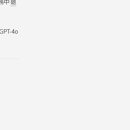
務中
退
PT-4o