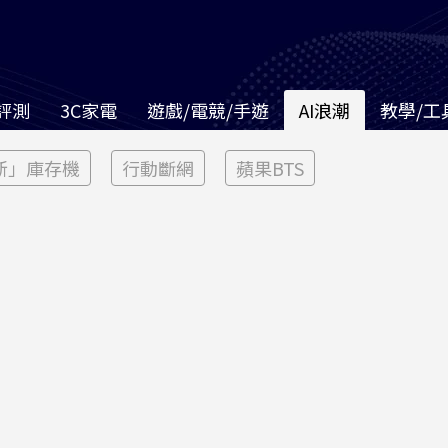
評測
3C家電
遊戲/電競/手遊
AI浪潮
教學/工
新」庫存機
行動斷網
蘋果BTS