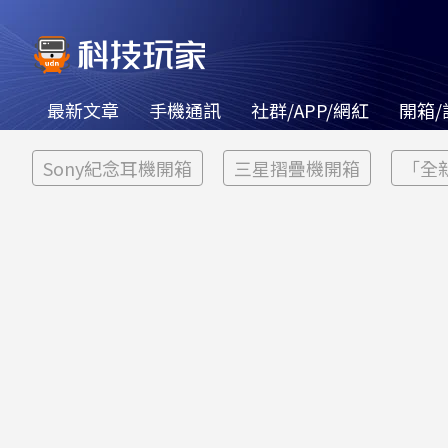
最新文章
手機通訊
社群/APP/網紅
開箱/
Sony紀念耳機開箱
三星摺疊機開箱
「全