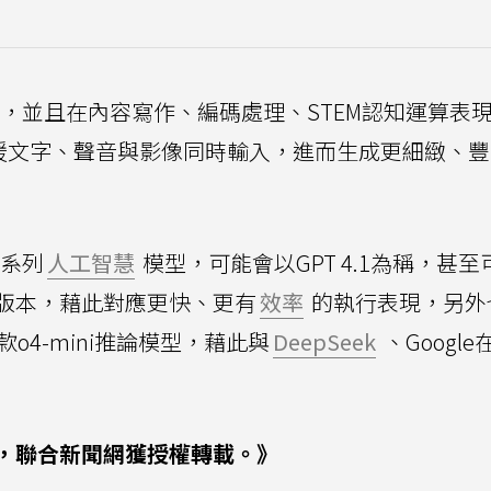
語言，並且在內容寫作、編碼處理、STEM認知運算表
支援文字、聲音與影像同時輸入，進而生成更細緻、
新系列
人工智慧
模型，可能會以GPT 4.1為稱，甚至
nano版本，藉此對應更快、更有
效率
的執行表現，另外
o4-mini推論模型，藉此與
DeepSeek
、Googl
，聯合新聞網獲授權轉載。》