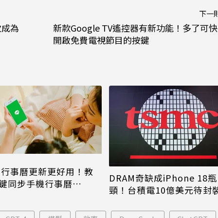
下一
再次成為
新款Google TV遙控器有新功能！多了可
開啟免費電視節目的按鍵
NE行事曆更新更好用！教
DRAM奇缺成iPhone 18瓶
鍵同步手機行事曆
頸！台積電10億美元待封
one、Android都能用
片只能枯等