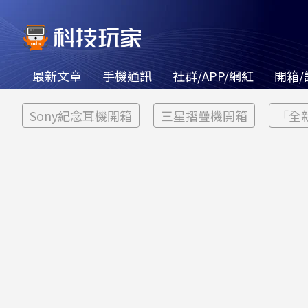
最新文章
手機通訊
社群/APP/網紅
開箱/
Sony紀念耳機開箱
三星摺疊機開箱
「全