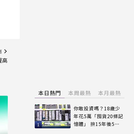
則
提高
本日熱門
本周最熱
本月最熱
你敢投資嗎？18歲少
年花5萬「囤貨20條記
憶體」 拚15年後5倍
賣出