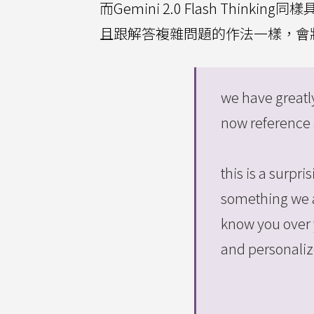
而Gemini 2.0 Flash Th
且跟解答複雜問題的作法一樣，會
we have greatl
now reference 
this is a surpri
something we ar
know you over 
and personaliz