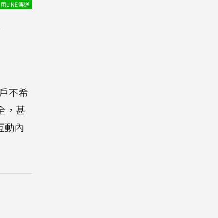
用LINE傳送
憶
用戶不希
全，甚
互動內