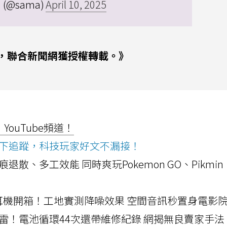
 (@sama)
April 10, 2025
，聯合新聞網獲授權轉載。》
ouTube頻道！
ws按下追蹤，科技玩家好文不漏接！
a開箱！摺痕退散、多工效能 同時爽玩Pokemon GO、Pikmin
LLEXION耳機開箱！工地實測降噪效果 空間音訊秒置身電影
雷！電池循環44次還帶維修紀錄 網揭無良賣家手法