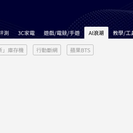
評測
3C家電
遊戲/電競/手遊
AI浪潮
教學/工
新」庫存機
行動斷網
蘋果BTS