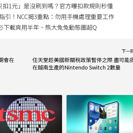
北捷「只扣1元」是沒刷到嗎？官方曝扣款規則秒懂
指引！NCC揭3重點：勿用手機處理重要工作
」字必下載爽用半年、熊大兔兔動態圖超Q
下一
預期會在
任天堂趁美國新關稅政策暫停之際 盡可能
在越南生產的Nintendo Switch 2數量