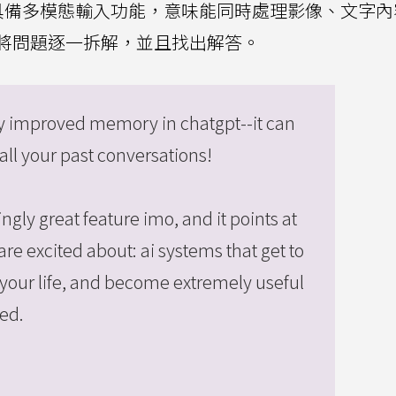
inking同樣具備多模態輸入功能，意味能同時處理影像、文字
將問題逐一拆解，並且找出解答。
y improved memory in chatgpt--it can
all your past conversations!
singly great feature imo, and it points at
e excited about: ai systems that get to
your life, and become extremely useful
ed.