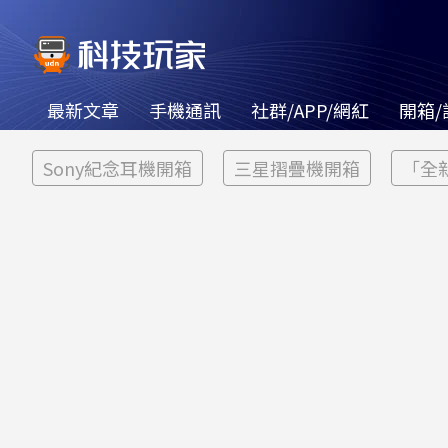
最新文章
手機通訊
社群/APP/網紅
開箱/
Sony紀念耳機開箱
三星摺疊機開箱
「全