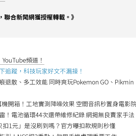
，聯合新聞網獲授權轉載。》
ouTube頻道！
ws按下追蹤，科技玩家好文不漏接！
a開箱！摺痕退散、多工效能 同時爽玩Pokemon GO、Pikmin
LLEXION耳機開箱！工地實測降噪效果 空間音訊秒置身電影
雷！電池循環44次還帶維修紀錄 網揭無良賣家手法
北捷「只扣1元」是沒刷到嗎？官方曝扣款規則秒懂