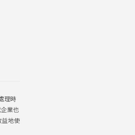
整處理時
或企業也
效益地使