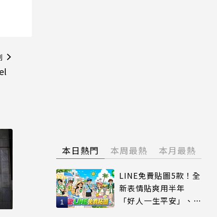
則
el
本日熱門
本周最熱
本月最熱
LINE免費貼圖5款！全
新表情貼爽用半年
「好人一生平安」、
「好熱」必用