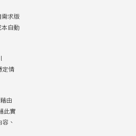
合適需求版
成本自動
l
穩定情
讓藉由
藉此實
內容、