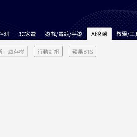
評測
3C家電
遊戲/電競/手遊
AI浪潮
教學/工
新」庫存機
行動斷網
蘋果BTS