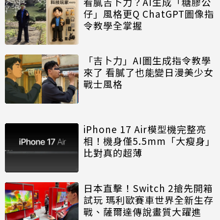
看膩吉卜力？AI生成「糖膠公
仔」風格更Q ChatGPT圖像指
令教學全掌握
「吉卜力」AI圖生成指令教學
來了 看膩了也能變日漫美少女
戰士風格
iPhone 17 Air模型機完整亮
相！機身僅5.5mm「大瘦身」
比對真的超薄
日本直擊！Switch 2搶先開箱
試玩 瑪利歐賽車世界全新生存
戰、薩爾達傳說畫質大躍進