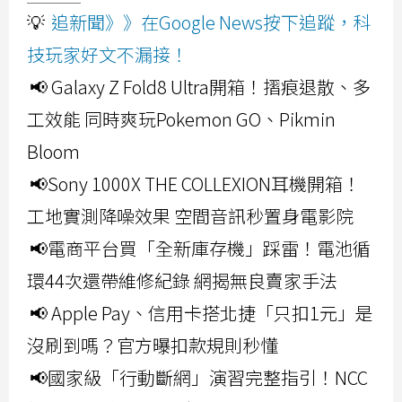
💡
追新聞》》在Google News按下追蹤，科
技玩家好文不漏接！
📢 Galaxy Z Fold8 Ultra開箱！摺痕退散、多
工效能 同時爽玩Pokemon GO、Pikmin
Bloom
📢Sony 1000X THE COLLEXION耳機開箱！
工地實測降噪效果 空間音訊秒置身電影院
📢電商平台買「全新庫存機」踩雷！電池循
環44次還帶維修紀錄 網揭無良賣家手法
📢 Apple Pay、信用卡搭北捷「只扣1元」是
沒刷到嗎？官方曝扣款規則秒懂
📢國家級「行動斷網」演習完整指引！NCC