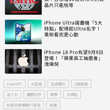
晶片只能枯等
iPhone Ultra摺疊機「5大
特點」配得起Ultra名字！
果粉看完更心動
iPhone 18 Pro有望9月9日
登場！「蘋果員工抽選會」
洩端倪
ChatGPT
AI生成
生成圖片
Q版貼紙
吉卜力
糖膠公仔
教學
大頭貼
科技玩家精選YT影音
貼圖