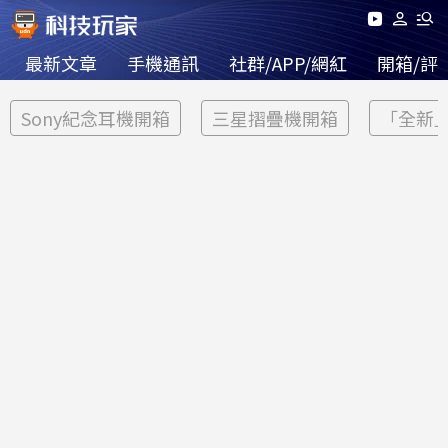
最新文章
手機通訊
社群/APP/網紅
開箱/評
Sony紀念耳機開箱
三星摺疊機開箱
「全新