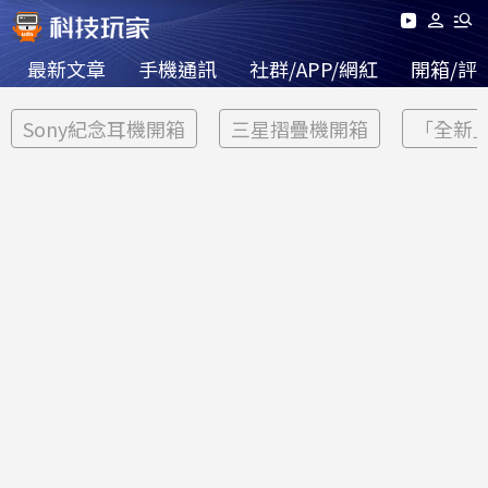
最新文章
手機通訊
社群/APP/網紅
開箱/評
Sony紀念耳機開箱
三星摺疊機開箱
「全新