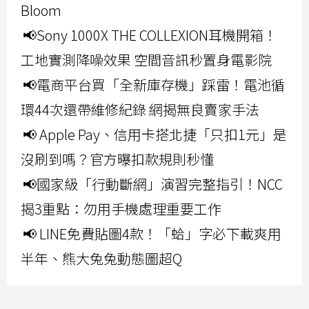
Bloom
📢Sony 1000X THE COLLEXION耳機開箱！
工地實測降噪效果 空間音訊秒置身電影院
📢電商平台買「全新庫存機」踩雷！電池循
環44次還帶維修紀錄 網揭無良賣家手法
📢 Apple Pay、信用卡搭北捷「只扣1元」是
沒刷到嗎？官方曝扣款規則秒懂
📢國家級「行動斷網」演習完整指引！NCC
揭3重點：勿用手機處理重要工作
📢 LINE免費貼圖4款！「蛤」字必下載爽用
半年、熊大兔兔動態圖超Q