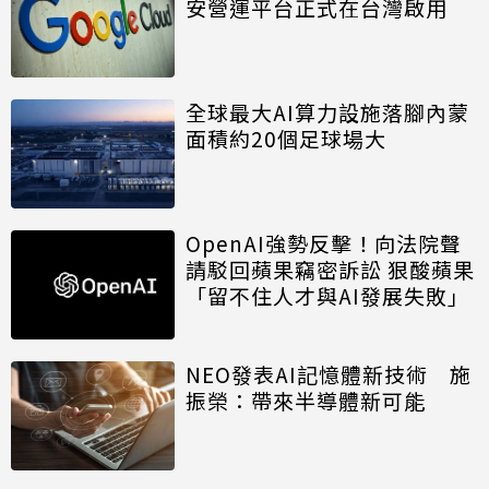
安營運平台正式在台灣啟用
全球最大AI算力設施落腳內蒙
面積約20個足球場大
OpenAI強勢反擊！向法院聲
請駁回蘋果竊密訴訟 狠酸蘋果
「留不住人才與AI發展失敗」
NEO發表AI記憶體新技術 施
振榮：帶來半導體新可能