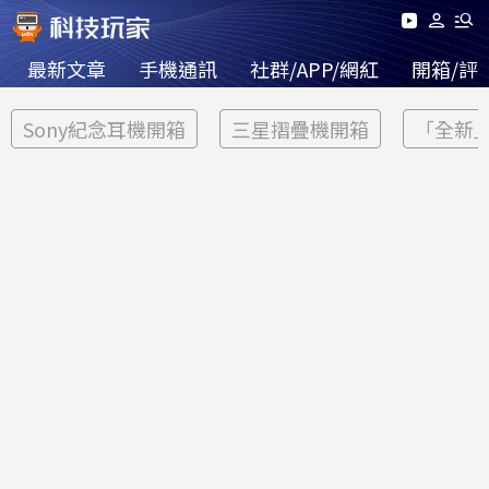
最新文章
手機通訊
社群/APP/網紅
開箱/評
Sony紀念耳機開箱
三星摺疊機開箱
「全新