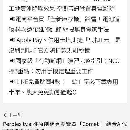
工地實測降噪效果 空間音訊秒置身電影院
📢電商平台買「全新庫存機」踩雷！電池循
環44次還帶維修紀錄 網揭無良賣家手法
📢 Apple Pay、信用卡搭北捷「只扣1元」是
沒刷到嗎？官方曝扣款規則秒懂
📢國家級「行動斷網」演習完整指引！NCC
揭3重點：勿用手機處理重要工作
📢 LINE免費貼圖4款！「蛤」字必下載爽用
半年、熊大兔兔動態圖超Q
上一則
Perplexity.ai推原創網頁瀏覽器「Comet」 結合AI代