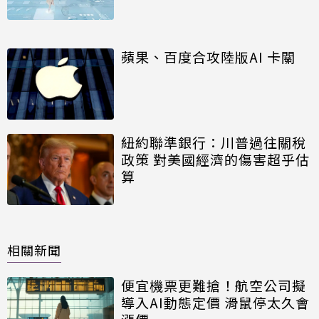
蘋果、百度合攻陸版AI 卡關
紐約聯準銀行：川普過往關稅
政策 對美國經濟的傷害超乎估
算
相關新聞
便宜機票更難搶！航空公司擬
導入AI動態定價 滑鼠停太久會