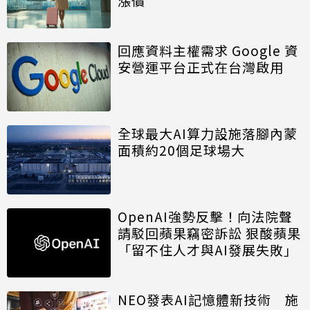
漲價
回應資料主權需求 Google 資
安營運平台正式在台灣啟用
全球最大AI算力設施落腳內蒙
面積約20個足球場大
OpenAI強勢反擊！向法院聲
請駁回蘋果竊密訴訟 狠酸蘋果
「留不住人才與AI發展失敗」
NEO發表AI記憶體新技術 施