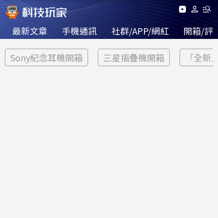
最新文章
手機通訊
社群/APP/網紅
開箱/評
Sony紀念耳機開箱
三星摺疊機開箱
「全新