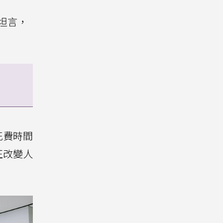
時坦言，
花費時間
正改變人