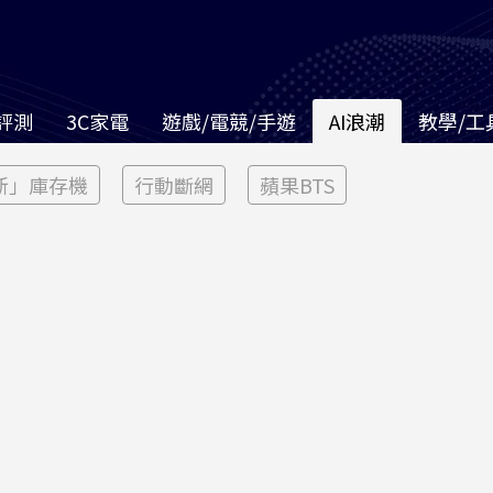
評測
3C家電
遊戲/電競/手遊
AI浪潮
教學/工
新」庫存機
行動斷網
蘋果BTS