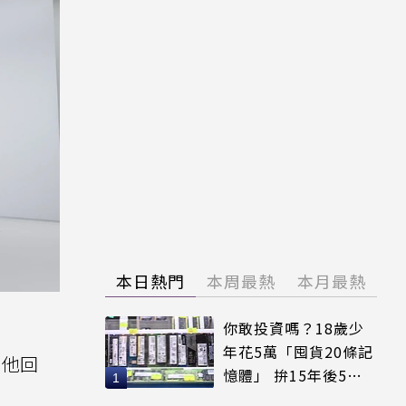
本日熱門
本周最熱
本月最熱
你敢投資嗎？18歲少
年花5萬「囤貨20條記
？他回
憶體」 拚15年後5倍
賣出