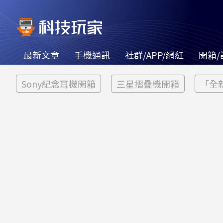
最新文章
手機通訊
社群/APP/網紅
開箱/
Sony紀念耳機開箱
三星摺疊機開箱
「全