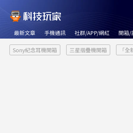
最新文章
手機通訊
社群/APP/網紅
開箱/
Sony紀念耳機開箱
三星摺疊機開箱
「全