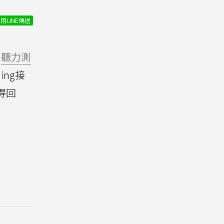
用LINE傳送
聽力測
ing接
得回