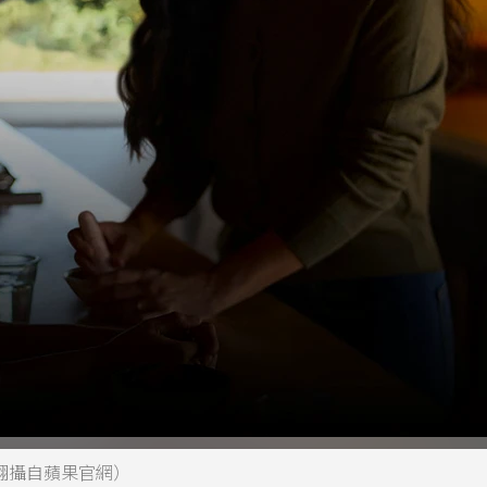
能。（翻攝自蘋果官網）