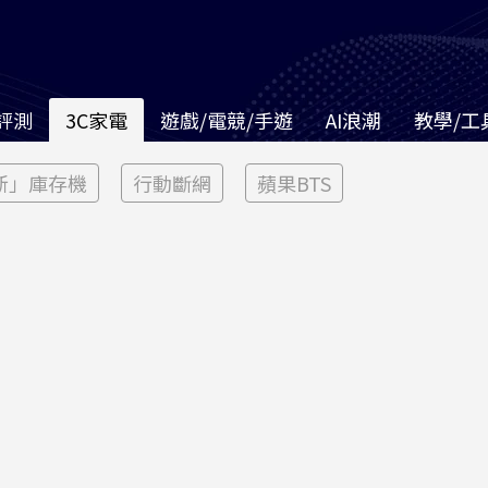
評測
3C家電
遊戲/電競/手遊
AI浪潮
教學/工
新」庫存機
行動斷網
蘋果BTS