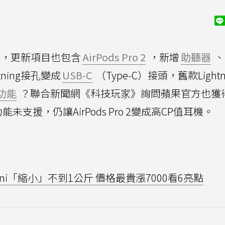
線，更新項目也包含
AirPods Pro 2
，新增
助聽器
、
htning接孔變成
USB-C
（Type-C）接頭，舊款Lightn
功能
？聯合新聞網《科技玩家》詢問蘋果官方也獲
支援，仍讓AirPods Pro 2變成高CP值耳機。
ini「縮小」不到1公斤 價格最貴漲7000看6亮點