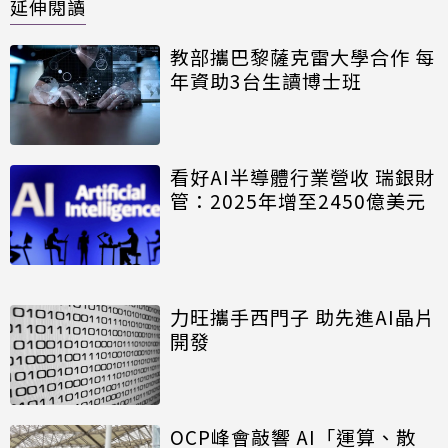
延伸閱讀
教部攜巴黎薩克雷大學合作 每
年資助3台生讀博士班
看好AI半導體行業營收 瑞銀財
管：2025年增至2450億美元
力旺攜手西門子 助先進AI晶片
開發
OCP峰會敲響 AI「運算、散