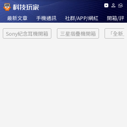
最新文章
手機通訊
社群/APP/網紅
開箱/評
Sony紀念耳機開箱
三星摺疊機開箱
「全新