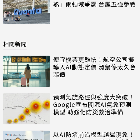
熱」兩領域爭霸 台鏈五強參戰
相關新聞
便宜機票更難搶！航空公司擬
導入AI動態定價 滑鼠停太久會
漲價
預測氣旋路徑與強度大突破！
Google宣布開源AI氣象預測
模型 助強化防災救治準備
以AI防堵前沿模型越獄現象！