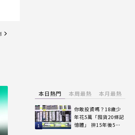
則
本日熱門
本周最熱
本月最熱
你敢投資嗎？18歲少
年花5萬「囤貨20條記
憶體」 拚15年後5倍
賣出