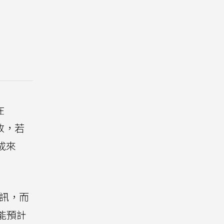
在
改，若
成來
資訊，而
功能預計