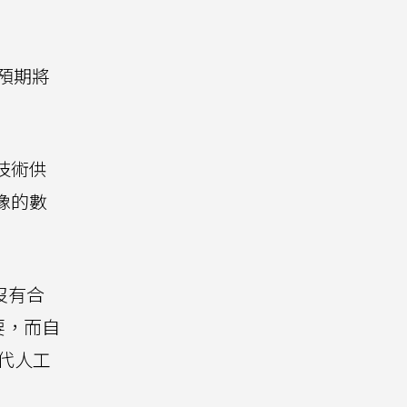
但預期將
技術供
像的數
沒有合
要，而自
一代人工