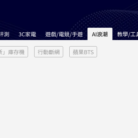
評測
3C家電
遊戲/電競/手遊
AI浪潮
教學/工
新」庫存機
行動斷網
蘋果BTS