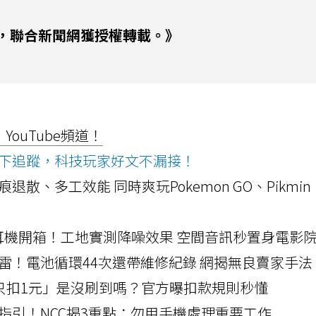
，聯合新聞網獲授權轉載。》
ouTube頻道！
ws按下追蹤，科技玩家好文不漏接！
a開箱！摺痕退散、多工效能 同時爽玩Pokemon GO、Pikmin
LLEXION耳機開箱！工地實測降噪效果 空間音訊秒置身電影
雷！電池循環44次還帶維修紀錄 網揭無良賣家手法
北捷「只扣1元」是沒刷到嗎？官方曝扣款規則秒懂
指引！NCC揭3重點：勿用手機處理重要工作