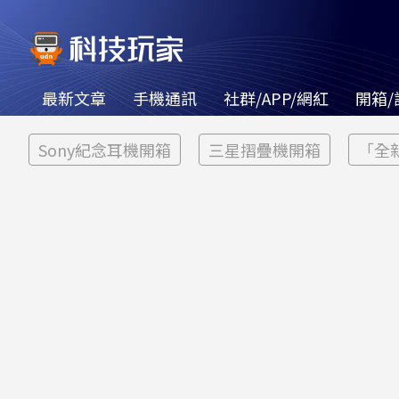
最新文章
手機通訊
社群/APP/網紅
開箱/
Sony紀念耳機開箱
三星摺疊機開箱
「全