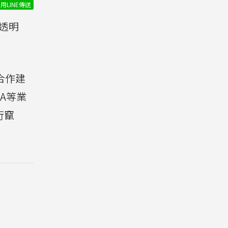
用LINE傳送
透明
合作建
A等業
行竄