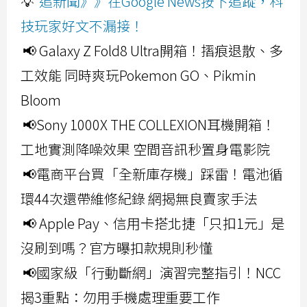
💡
追新聞》》在Google News按下追蹤，科
技玩家好文不漏接！
📢 Galaxy Z Fold8 Ultra開箱！摺痕退散、多
工效能 同時爽玩Pokemon GO、Pikmin
Bloom
📢Sony 1000X THE COLLEXION耳機開箱！
工地實測降噪效果 空間音訊秒置身電影院
📢電商平台買「全新庫存機」踩雷！電池循
環44次還帶維修紀錄 網揭無良賣家手法
📢 Apple Pay、信用卡搭北捷「只扣1元」是
沒刷到嗎？官方曝扣款規則秒懂
📢國家級「行動斷網」演習完整指引！NCC
揭3重點：勿用手機處理重要工作