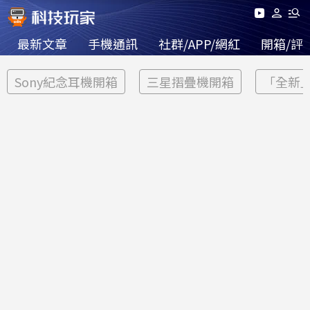
最新文章
手機通訊
社群/APP/網紅
開箱/評
Sony紀念耳機開箱
三星摺疊機開箱
「全新