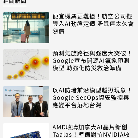
相關新聞
便宜機票更難搶！航空公司擬
導入AI動態定價 滑鼠停太久會
漲價
預測氣旋路徑與強度大突破！
Google宣布開源AI氣象預測
模型 助強化防災救治準備
以AI防堵前沿模型越獄現象！
Google SecOps資安監控與
應變平台落地台灣
AMD收購加拿大AI晶片新創
Taalas！準備對抗NVIDIA收