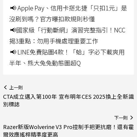
📢 Apple Pay、信用卡搭北捷「只扣1元」是
沒刷到嗎？官方曝扣款規則秒懂
📢國家級「行動斷網」演習完整指引！NCC
揭3重點：勿用手機處理重要工作
📢 LINE免費貼圖4款！「蛤」字必下載爽用
半年、熊大兔兔動態圖超Q
上一則
CTA成立邁入第100年 宣布明年CES 2025換上全新識
別標誌
下一則
Razer新版Wolverine V3 Pro控制手把更抗磨！還有霍
爾效應搖桿精準度更高