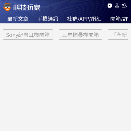
最新文章
手機通訊
社群/APP/網紅
開箱/評
Sony紀念耳機開箱
三星摺疊機開箱
「全新