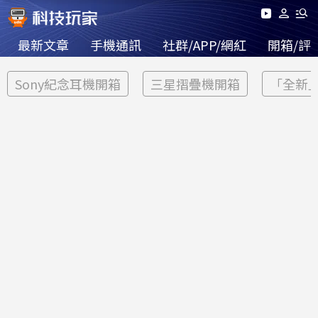
最新文章
手機通訊
社群/APP/網紅
開箱/評
Sony紀念耳機開箱
三星摺疊機開箱
「全新