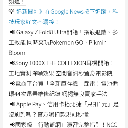
頻道！
💡
追新聞》》在Google News按下追蹤，科
技玩家好文不漏接！
📢 Galaxy Z Fold8 Ultra開箱！摺痕退散、多
工效能 同時爽玩Pokemon GO、Pikmin
Bloom
📢Sony 1000X THE COLLEXION耳機開箱！
工地實測降噪效果 空間音訊秒置身電影院
📢電商平台買「全新庫存機」踩雷！電池循
環44次還帶維修紀錄 網揭無良賣家手法
📢 Apple Pay、信用卡搭北捷「只扣1元」是
沒刷到嗎？官方曝扣款規則秒懂
📢國家級「行動斷網」演習完整指引！NCC