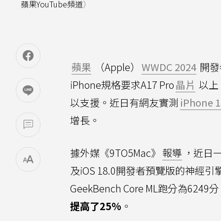
蘋果YouTube頻道
）
蘋果
（Apple）
WWDC 2024
開發
iPhone規格要求A17 Pro
晶片
以上，
以支援。近日有網友實測
iPhone 1
增長。
據外媒《9TO5Mac》
報導
，近日一
及iOS 18.0開發者預覽版的神經引擎（N
GeekBench Core ML跑分為6249
提高了25%
。