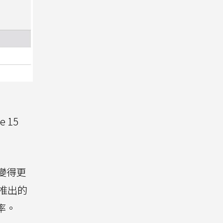
 15
d變得更
果推出的
率。