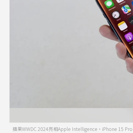
蘋果WWDC 2024亮相Apple Intelligence，iPhon