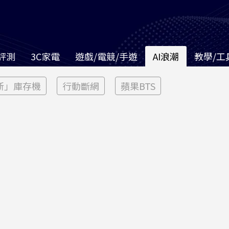
評測
3C家電
遊戲/電競/手遊
AI浪潮
教學/工
新」庫存機
行動斷網
蘋果BTS