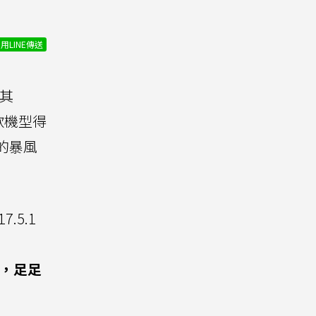
用LINE傳送
其
兩款機型得
的暴風
17.5.1
分，足足