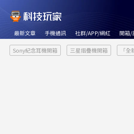
最新文章
手機通訊
社群/APP/網紅
開箱/
Sony紀念耳機開箱
三星摺疊機開箱
「全