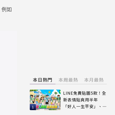
，例如
本日熱門
本周最熱
本月最熱
LINE免費貼圖5款！全
新表情貼爽用半年
「好人一生平安」、
「好熱」必用