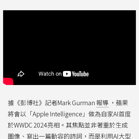
據《彭博社》記者Mark Gurman
報導
，蘋果
將會以「Apple Intelligence」做為自家AI首度
於WWDC 2024亮相。其焦點並非著重於生成
圖像、寫出一篇動容的詩詞，而是利用AI大型