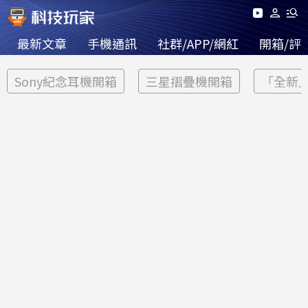
最新文章
手機通訊
社群/APP/網紅
開箱/評
Sony紀念耳機開箱
三星摺疊機開箱
「全新