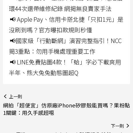
環44次還帶維修紀錄 網揭無良賣家手法
📢 Apple Pay、信用卡搭北捷「只扣1元」是
沒刷到嗎？官方曝扣款規則秒懂
📢國家級「行動斷網」演習完整指引！NCC
揭3重點：勿用手機處理重要工作
📢 LINE免費貼圖4款！「蛤」字必下載爽用
半年、熊大兔兔動態圖超Q
上一則
網拍「超便宜」仿原廠iPhone矽膠殼能買嗎？果粉點
1關鍵：用久手感超噁
下一則