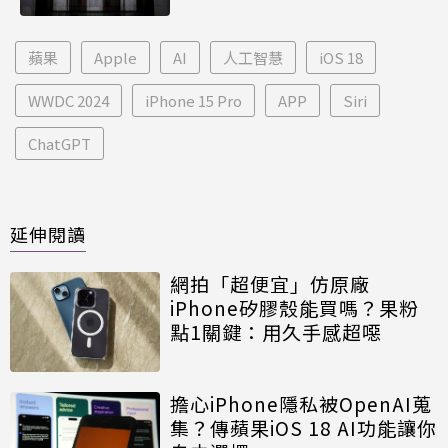
蘋果
Apple
AI
人工智慧
iOS 18
WWDC 2024
iPhone 15 Pro
APP
Siri
ChatGPT
延伸閱讀
網拍「超便宜」仿原廠
iPhone矽膠殼能買嗎？果粉
點1關鍵：用久手感超噁
擔心iPhone隱私被OpenAI蒐
集？傳蘋果iOS 18 AI功能讓你