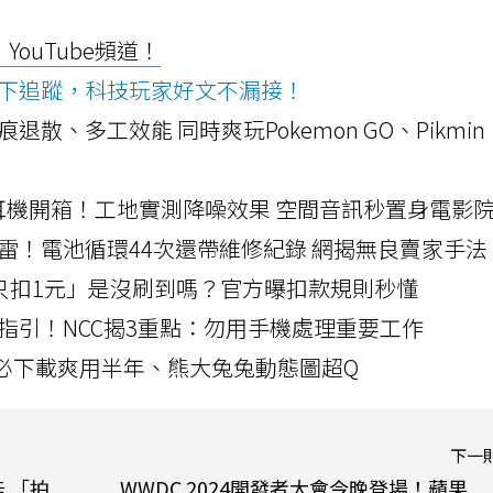
ouTube頻道！
ws按下追蹤，科技玩家好文不漏接！
a開箱！摺痕退散、多工效能 同時爽玩Pokemon GO、Pikmin
LLEXION耳機開箱！工地實測降噪效果 空間音訊秒置身電影
雷！電池循環44次還帶維修紀錄 網揭無良賣家手法
北捷「只扣1元」是沒刷到嗎？官方曝扣款規則秒懂
指引！NCC揭3重點：勿用手機處理重要工作
」字必下載爽用半年、熊大兔兔動態圖超Q
下一
能 「拍
WWDC 2024開發者大會今晚登場！蘋果