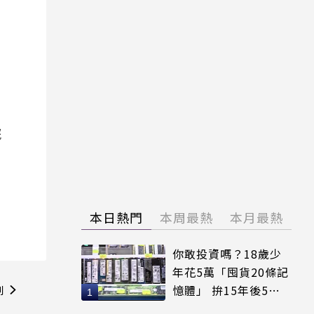
院
本日熱門
本周最熱
本月最熱
你敢投資嗎？18歲少
年花5萬「囤貨20條記
憶體」 拚15年後5倍
則
賣出