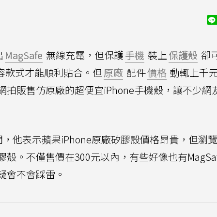
出
MagSafe
無線充電，但保護
手機
裝上
保護殼
卻
相容款式才能順利貼合。但
原廠
配件
價格
動輒上千
拍販售仿原廠的超便宜iPhone手機殼，讓不少網
問，他表示蘋果iPhone原廠矽膠殼價格昂貴，但瀏
。不僅售價在300元以內，有些好像也有MagSa
疑會不會踩雷。