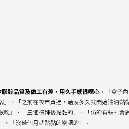
e矽膠殼品質及做工有差，用久手感很噁心
，「盒子內
弱」、「之前在夜市買過，過沒多久就開始油油黏
很噁」、「三個禮拜後黏黏的」、「仿的有些孔會
」、「沒幾個月就黏黏的蠻噁的」。