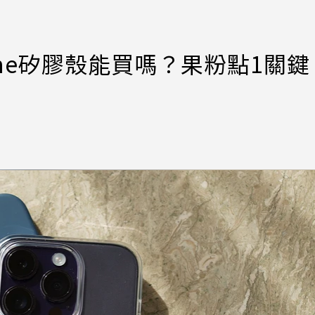
one矽膠殼能買嗎？果粉點1關鍵