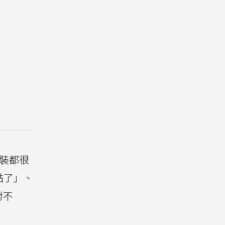
裝都很
黏了」、
對不