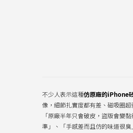
不少人表示這種
仿原廠的iPhon
像，細節扎實度都有差、磁吸圈超
「原廠半年只會破皮，盜版會變黏
準」、「手感差而且仿的味道很臭