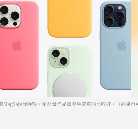
原廠MagSafe保護殼，雖然貴但品質與手感真的比較好。（翻攝自Ap