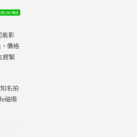
用LINE傳送
可能影
元，價格
友趕緊
覽知名拍
fe磁吸