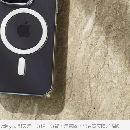
，不少網友立刻表示一分錢一分貨。示意圖。記者黃筱晴／攝影