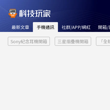
最新文章
手機通訊
社群/APP/網紅
開箱/
Sony紀念耳機開箱
三星摺疊機開箱
「全