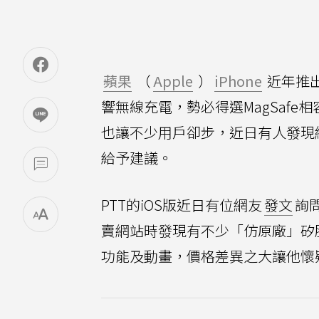
蘋果
（
Apple
）
iPhone
近年推
響無線充電，勢必得選MagSafe
也讓不少用戶卻步，近日有人發現網
給予建議。
PTT的iOS版近日有位網友
發文
詢
賣網站時發現有不少「仿原廠」矽膠殼
功能及動畫，價格差異之大讓他懷