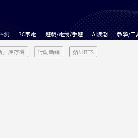
評測
3C家電
遊戲/電競/手遊
AI浪潮
教學/工
新」庫存機
行動斷網
蘋果BTS