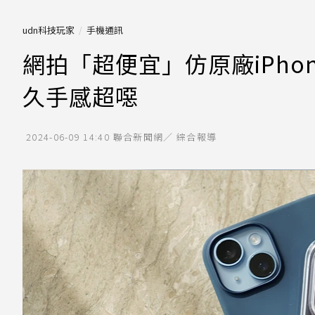
udn科技玩家
手機通訊
網拍「超便宜」仿原廠iPh
久手感超噁
2024-06-09 14:40
聯合新聞網／ 綜合報導