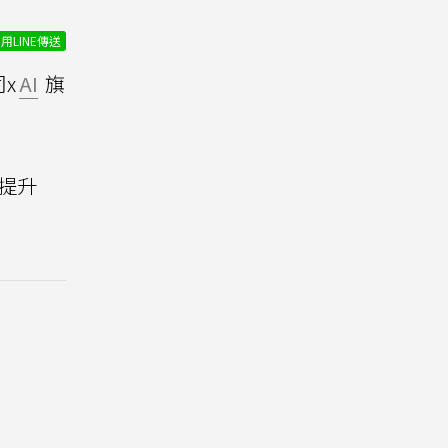
用LINE傳送
x
AI
旗
幅提升