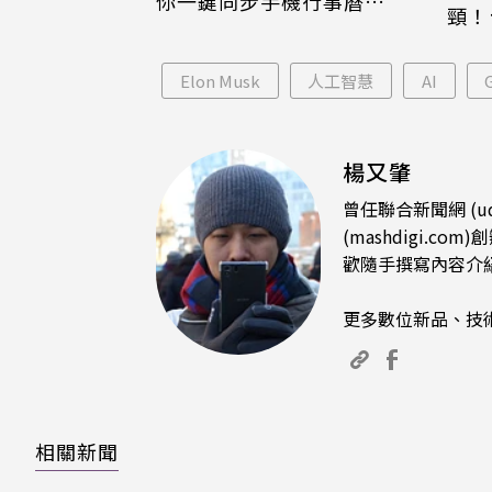
你一鍵同步手機行事曆
頸！
iPhone、Android都能用
片只
Elon Musk
人工智慧
AI
楊又肇
曾任聯合新聞網 (u
(mashdigi
歡隨手撰寫內容介
更多數位新品、技
相關新聞