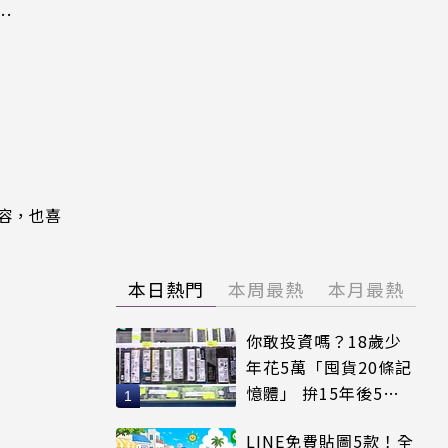
粉
內容，也喜
本日熱門
本周最熱
本月最熱
你敢投資嗎？18歲少
年花5萬「囤貨20條記
憶體」 拚15年後5倍
賣出
LINE免費貼圖5款！全