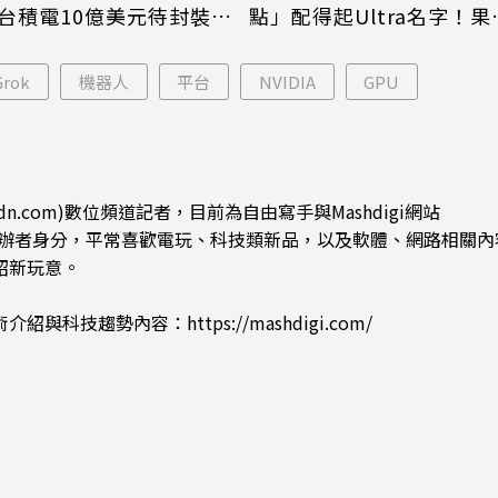
台積電10億美元待封裝晶
點」配得起Ultra名字！果
能枯等
看完更心動
Grok
機器人
平台
NVIDIA
GPU
dn.com)數位頻道記者，目前為自由寫手與Mashdigi網站
.com)創辦者身分，平常喜歡電玩、科技類新品，以及軟體、網路相關
紹新玩意。
術介紹與科技趨勢內容：
https://mashdigi.com/