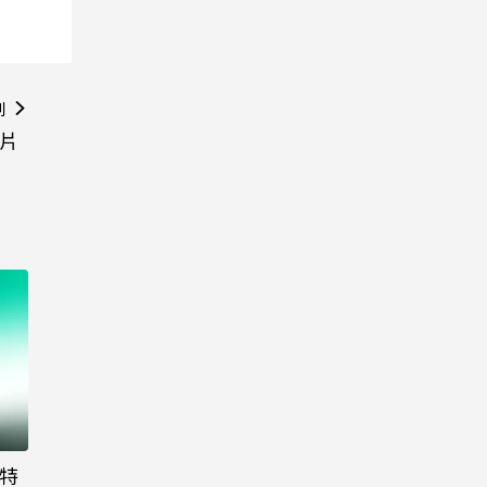
則
卡片
大特