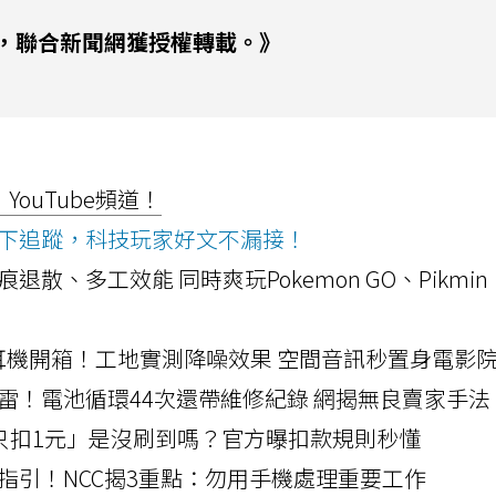
，聯合新聞網獲授權轉載。》
ouTube頻道！
ws按下追蹤，科技玩家好文不漏接！
a開箱！摺痕退散、多工效能 同時爽玩Pokemon GO、Pikmin
LLEXION耳機開箱！工地實測降噪效果 空間音訊秒置身電影
雷！電池循環44次還帶維修紀錄 網揭無良賣家手法
北捷「只扣1元」是沒刷到嗎？官方曝扣款規則秒懂
指引！NCC揭3重點：勿用手機處理重要工作