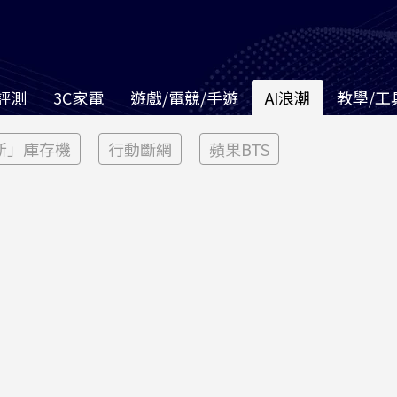
評測
3C家電
遊戲/電競/手遊
AI浪潮
教學/工
新」庫存機
行動斷網
蘋果BTS