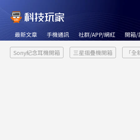
最新文章
手機通訊
社群/APP/網紅
開箱/
Sony紀念耳機開箱
三星摺疊機開箱
「全