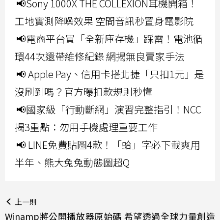
📢Sony 1000X THE COLLEXION耳機開箱！
工地實測降噪效果 空間音訊秒置身電影院
📢電商平台買「全新庫存機」踩雷！電池循
環44次還帶維修紀錄 網揭無良賣家手法
📢 Apple Pay、信用卡搭北捷「只扣1元」是
沒刷到嗎？官方曝扣款規則秒懂
📢國家級「行動斷網」演習完整指引！NCC
揭3重點：勿用手機處理重要工作
📢 LINE免費貼圖4款！「蛤」字必下載爽用
半年、熊大兔兔動態圖超Q
上一則
Winamp將公開播放器原始碼 希望透過全球力量創造