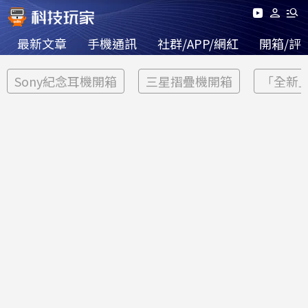
最新文章
手機通訊
社群/APP/網紅
開箱/評
Sony紀念耳機開箱
三星摺疊機開箱
「全新