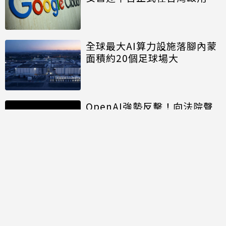
全球最大AI算力設施落腳內蒙
面積約20個足球場大
OpenAI強勢反擊！向法院聲
請駁回蘋果竊密訴訟 狠酸蘋果
「留不住人才與AI發展失敗」
討論區
共有
0
則留言