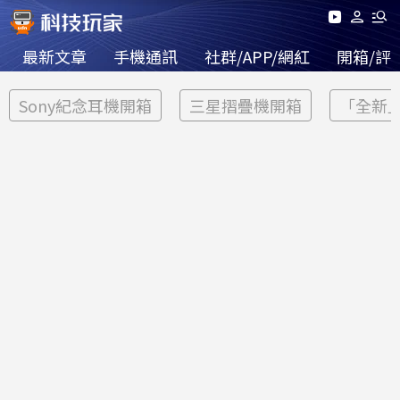
最新文章
手機通訊
社群/APP/網紅
開箱/評
Sony紀念耳機開箱
三星摺疊機開箱
「全新