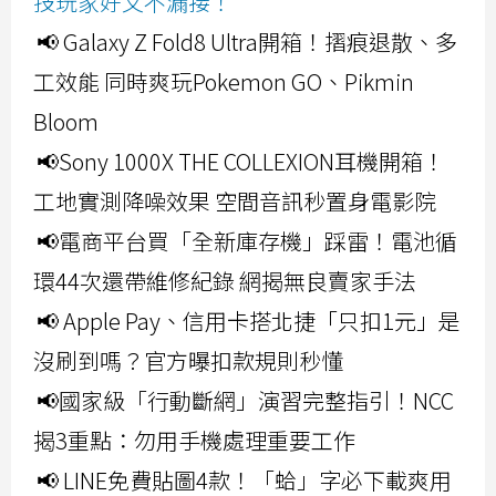
技玩家好文不漏接！
📢 Galaxy Z Fold8 Ultra開箱！摺痕退散、多
工效能 同時爽玩Pokemon GO、Pikmin
Bloom
📢Sony 1000X THE COLLEXION耳機開箱！
工地實測降噪效果 空間音訊秒置身電影院
📢電商平台買「全新庫存機」踩雷！電池循
環44次還帶維修紀錄 網揭無良賣家手法
📢 Apple Pay、信用卡搭北捷「只扣1元」是
沒刷到嗎？官方曝扣款規則秒懂
📢國家級「行動斷網」演習完整指引！NCC
揭3重點：勿用手機處理重要工作
📢 LINE免費貼圖4款！「蛤」字必下載爽用