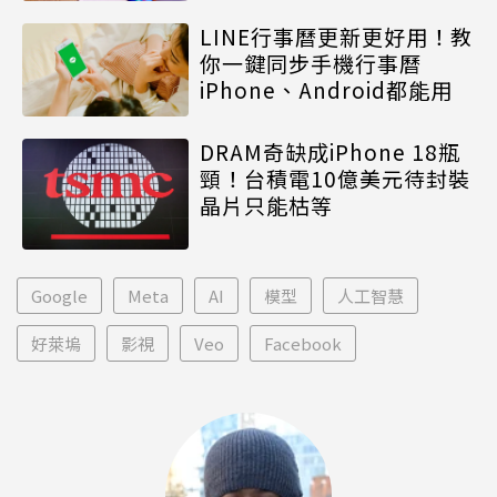
LINE行事曆更新更好用！教
你一鍵同步手機行事曆
iPhone、Android都能用
DRAM奇缺成iPhone 18瓶
頸！台積電10億美元待封裝
晶片只能枯等
Google
Meta
AI
模型
人工智慧
好萊塢
影視
Veo
Facebook