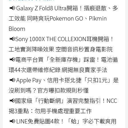
📢 Galaxy Z Fold8 Ultra開箱！摺痕退散、多
工效能 同時爽玩Pokemon GO、Pikmin
Bloom
📢Sony 1000X THE COLLEXION耳機開箱！
工地實測降噪效果 空間音訊秒置身電影院
📢電商平台買「全新庫存機」踩雷！電池循
環44次還帶維修紀錄 網揭無良賣家手法
📢 Apple Pay、信用卡搭北捷「只扣1元」是
沒刷到嗎？官方曝扣款規則秒懂
📢國家級「行動斷網」演習完整指引！NCC
揭3重點：勿用手機處理重要工作
📢 LINE免費貼圖4款！「蛤」字必下載爽用