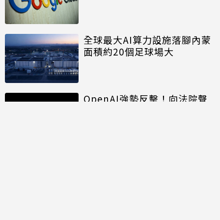
全球最大AI算力設施落腳內蒙
面積約20個足球場大
OpenAI強勢反擊！向法院聲
請駁回蘋果竊密訴訟 狠酸蘋果
「留不住人才與AI發展失敗」
討論區
共有
0
則留言