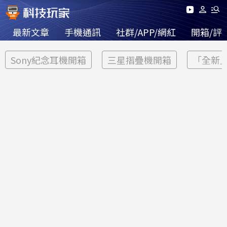
最新文章
手機通訊
社群/APP/網紅
開箱/評
Sony紀念耳機開箱
三星摺疊機開箱
「全新