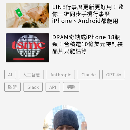
LINE行事曆更新更好用！教
你一鍵同步手機行事曆
iPhone、Android都能用
DRAM奇缺成iPhone 18瓶
頸！台積電10億美元待封裝
晶片只能枯等
AI
人工智慧
Anthropic
Claude
GPT-4o
歐盟
Slack
API
網路