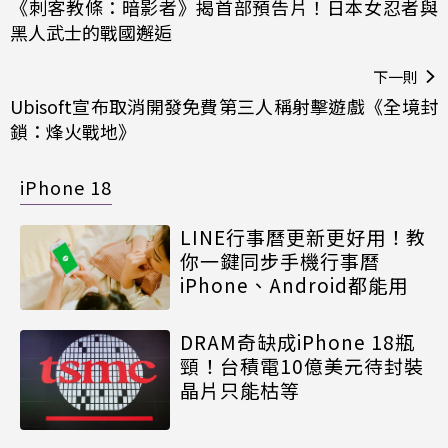
《刺客教條：暗影者》揭首部預告片！日本女忍者與
黑人武士的戰國邂逅
下一則
Ubisoft宣布取消開發免費第三人稱射擊遊戲《全境封
鎖：烽火戰地》
iPhone 18
LINE行事曆更新更好用！教
你一鍵同步手機行事曆
iPhone、Android都能用
DRAM奇缺成iPhone 18瓶
頸！台積電10億美元待封裝
晶片只能枯等