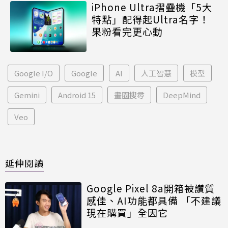
iPhone Ultra摺疊機「5大
特點」配得起Ultra名字！
果粉看完更心動
Google I/O
Google
AI
人工智慧
模型
Gemini
Android 15
畫圈搜尋
DeepMind
Veo
延伸閱讀
Google Pixel 8a開箱被讚質
感佳、AI功能都具備 「不建議
現在購買」全因它