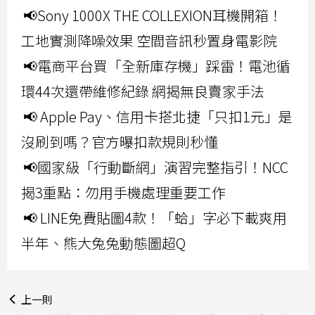
📢Sony 1000X THE COLLEXION耳機開箱！
工地實測降噪效果 空間音訊秒置身電影院
📢電商平台買「全新庫存機」踩雷！電池循
環44次還帶維修紀錄 網揭無良賣家手法
📢 Apple Pay、信用卡搭北捷「只扣1元」是
沒刷到嗎？官方曝扣款規則秒懂
📢國家級「行動斷網」演習完整指引！NCC
揭3重點：勿用手機處理重要工作
📢 LINE免費貼圖4款！「蛤」字必下載爽用
半年、熊大兔兔動態圖超Q
上一則