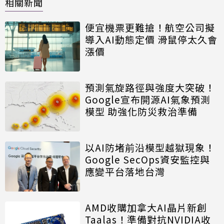
相關新聞
便宜機票更難搶！航空公司擬
導入AI動態定價 滑鼠停太久會
漲價
預測氣旋路徑與強度大突破！
Google宣布開源AI氣象預測
模型 助強化防災救治準備
以AI防堵前沿模型越獄現象！
Google SecOps資安監控與
應變平台落地台灣
AMD收購加拿大AI晶片新創
Taalas！準備對抗NVIDIA收