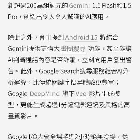
新超過200萬組詞元的
Gemini
1.5 Flash和1.5
Pro，創造出令人令人驚嘆的AI應用。
除此之外，會中提到
Android 15
將結合
Gemini提供更強大
畫圈搜尋
功能，甚至能讓
AI判斷通話內容是否詐騙，立刻向用戶發出警
告。此外，Google Search搜尋服務結合AI分
析運算，比傳統關鍵字搜尋體驗更豐富；
Google
DeepMind
旗下
Veo
影片生成模
型，更能生成超過1分鐘電影運鏡及風格的高
畫質影片。
Google I/O大會全場將近2小時絕無冷場，從