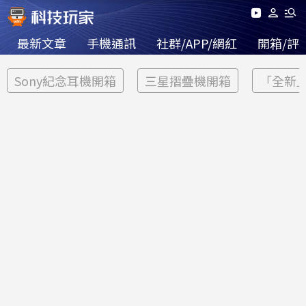
最新文章
手機通訊
社群/APP/網紅
開箱/評
Sony紀念耳機開箱
三星摺疊機開箱
「全新