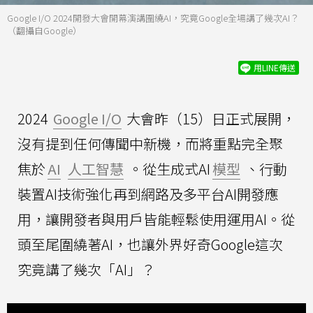
Google I/O 2024開發大會開幕演講圍繞AI，究竟Google全場講了幾次AI？
（翻攝自Google）
用LINE傳送
2024
Google I/O
大會昨（15）日正式展開，
沒有提到任何傳聞中新機，而將重點完全聚
焦於
AI
人工智慧
。從生成式AI
模型
、行動
裝置AI技術強化再到網路及多平台AI開發應
用，讓開發者與用戶皆能輕鬆使用運用AI。從
頭至尾圍繞著AI，也讓外界好奇Google這次
究竟講了幾次「AI」？