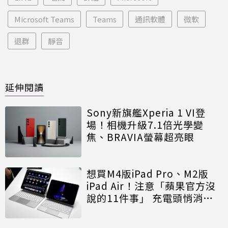
Microsoft Teams
Teams
通訊軟體
微軟
退群
靜音
延伸閱讀
Sony新旗艦Xperia 1 VI登
場！相機升級7.1倍光學變
焦、BRAVIA螢幕超亮眼
想買M4版iPad Pro、M2版
iPad Air！注意「蘋果官方沒
說的11件事」 充電頭悄消
失、全改用eSIM