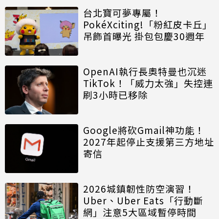
台北寶可夢專屬！
PokéXciting!「粉紅皮卡丘」
吊飾首曝光 掛包包慶30週年
OpenAI執行長奧特曼也沉迷
TikTok！「威力太強」失控連
刷3小時已移除
Google將砍Gmail神功能！
2027年起停止支援第三方地址
寄信
2026城鎮韌性防空演習！
Uber、Uber Eats「行動斷
網」注意5大區域暫停時間