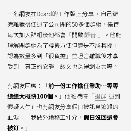
一名網友在Dcard的工作版上
分享
，自己辦
完離職後便退了公司開的50多個群組，儘管
每次加入群組後他都會「開啟
靜音
」。他能
理解開群組為了聯繫方便但還是不勝其擾，
認為數量多到「很負擔」並坦言離職後才享
受到「真正的安靜」該文也深得網友共鳴。
有網友回應：「
前一份工作擔任業助⋯零零
總總大概快100個。
」他離職時「
退群
退到
懷疑人生」也有網友分享假日被訊息追殺的
血淚：「我做外籍移工仲介，
假日沒回還會
被釘
。」