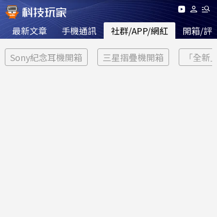
最新文章
手機通訊
社群/APP/網紅
開箱/評
Sony紀念耳機開箱
三星摺疊機開箱
「全新