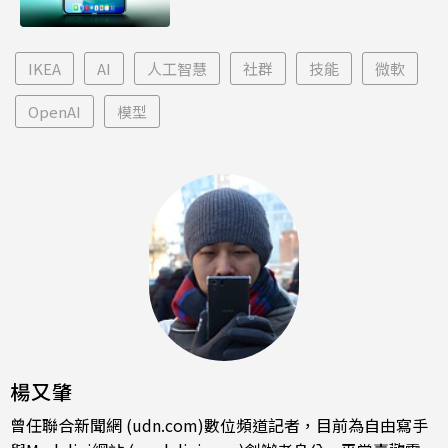
IKEA
AI
人工智慧
社群
技能
微軟
OpenAI
模型
楊又肇
曾任聯合新聞網 (udn.com)數位頻道記者，目前為自由寫手