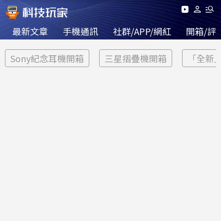
最新文章
手機通訊
社群/APP/網紅
開箱/評
Sony紀念耳機開箱
三星摺疊機開箱
「全新