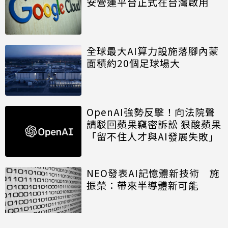
安營運平台正式在台灣啟用
全球最大AI算力設施落腳內蒙
面積約20個足球場大
OpenAI強勢反擊！向法院聲
請駁回蘋果竊密訴訟 狠酸蘋果
「留不住人才與AI發展失敗」
NEO發表AI記憶體新技術 施
振榮：帶來半導體新可能