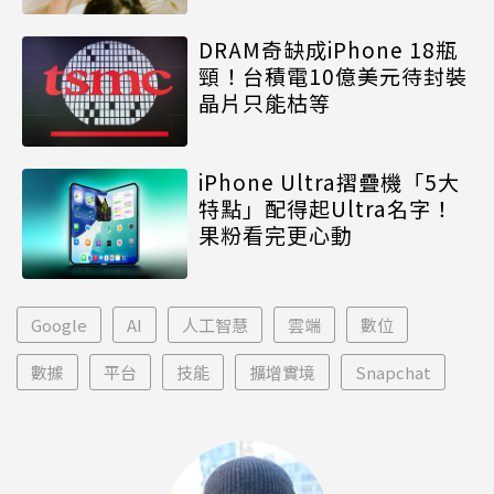
DRAM奇缺成iPhone 18瓶
頸！台積電10億美元待封裝
晶片只能枯等
iPhone Ultra摺疊機「5大
特點」配得起Ultra名字！
果粉看完更心動
Google
AI
人工智慧
雲端
數位
數據
平台
技能
擴增實境
Snapchat