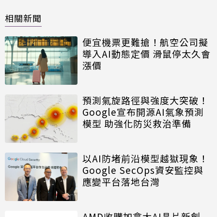
相關新聞
便宜機票更難搶！航空公司擬
導入AI動態定價 滑鼠停太久會
漲價
預測氣旋路徑與強度大突破！
Google宣布開源AI氣象預測
模型 助強化防災救治準備
以AI防堵前沿模型越獄現象！
Google SecOps資安監控與
應變平台落地台灣
AMD收購加拿大AI晶片新創