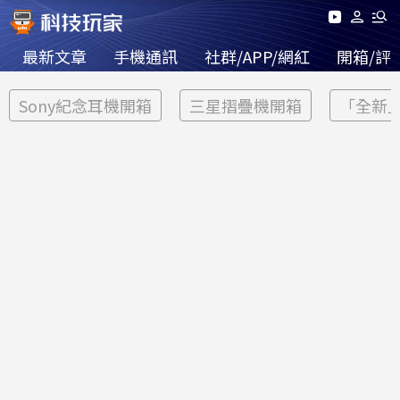
最新文章
手機通訊
社群/APP/網紅
開箱/評
Sony紀念耳機開箱
三星摺疊機開箱
「全新