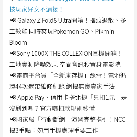
技玩家好文不漏接！
📢 Galaxy Z Fold8 Ultra開箱！摺痕退散、多
工效能 同時爽玩Pokemon GO、Pikmin
Bloom
📢Sony 1000X THE COLLEXION耳機開箱！
工地實測降噪效果 空間音訊秒置身電影院
📢電商平台買「全新庫存機」踩雷！電池循
環44次還帶維修紀錄 網揭無良賣家手法
📢 Apple Pay、信用卡搭北捷「只扣1元」是
沒刷到嗎？官方曝扣款規則秒懂
📢國家級「行動斷網」演習完整指引！NCC
揭3重點：勿用手機處理重要工作