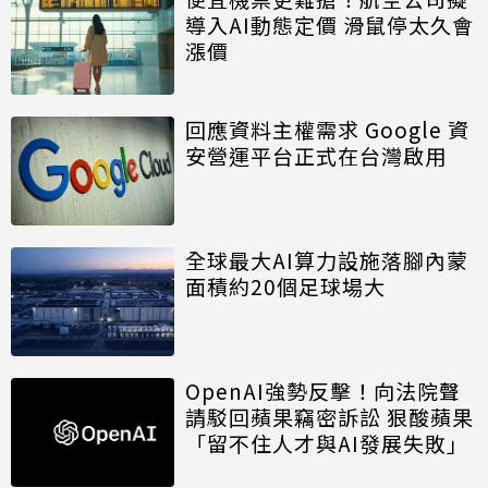
導入AI動態定價 滑鼠停太久會
漲價
回應資料主權需求 Google 資
安營運平台正式在台灣啟用
全球最大AI算力設施落腳內蒙
面積約20個足球場大
OpenAI強勢反擊！向法院聲
請駁回蘋果竊密訴訟 狠酸蘋果
「留不住人才與AI發展失敗」