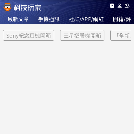
最新文章
手機通訊
社群/APP/網紅
開箱/評
Sony紀念耳機開箱
三星摺疊機開箱
「全新