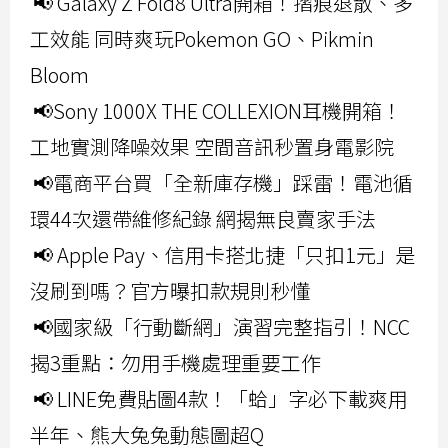
📢 Galaxy Z Fold8 Ultra開箱！摺痕退散、多
工效能 同時爽玩Pokemon GO、Pikmin
Bloom
📢Sony 1000X THE COLLEXION耳機開箱！
工地實測降噪效果 空間音訊秒置身電影院
📢電商平台買「全新庫存機」踩雷！電池循
環44次還帶維修紀錄 網揭無良賣家手法
📢 Apple Pay、信用卡搭北捷「只扣1元」是
沒刷到嗎？官方曝扣款規則秒懂
📢國家級「行動斷網」演習完整指引！NCC
揭3重點：勿用手機處理重要工作
📢 LINE免費貼圖4款！「蛤」字必下載爽用
半年、熊大兔兔動態圖超Q