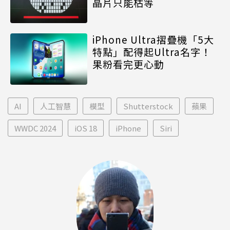
晶片只能枯等
iPhone Ultra摺疊機「5大
特點」配得起Ultra名字！
果粉看完更心動
AI
人工智慧
模型
Shutterstock
蘋果
WWDC 2024
iOS 18
iPhone
Siri