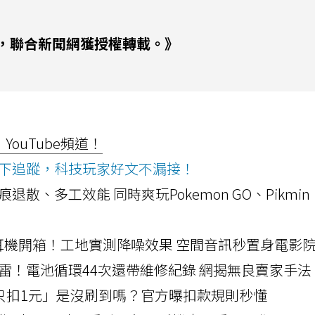
，聯合新聞網獲授權轉載。》
ouTube頻道！
ws按下追蹤，科技玩家好文不漏接！
a開箱！摺痕退散、多工效能 同時爽玩Pokemon GO、Pikmin
LLEXION耳機開箱！工地實測降噪效果 空間音訊秒置身電影
雷！電池循環44次還帶維修紀錄 網揭無良賣家手法
北捷「只扣1元」是沒刷到嗎？官方曝扣款規則秒懂