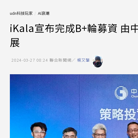
udn科技玩家
AI浪潮
iKala宣布完成B+輪募資 
展
2024-03-27 08:24
聯合新聞網／
楊又肇