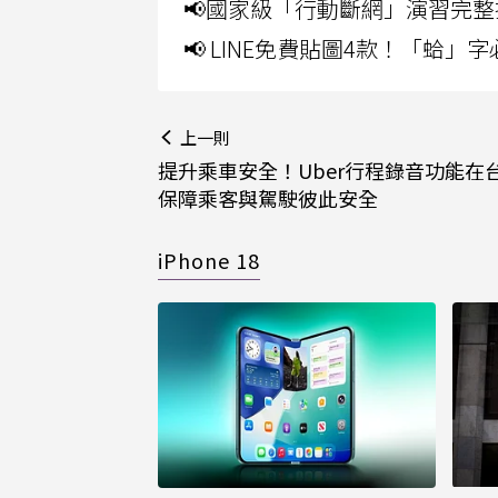
📢國家級「行動斷網」演習完整
📢 LINE免費貼圖4款！「蛤
上一則
提升乘車安全！Uber行程錄音功能在
保障乘客與駕駛彼此安全
iPhone 18