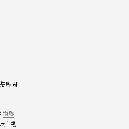
智慧顧問
慧
物聯
及自動