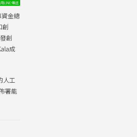
用LINE傳送
募資金總
和創
發創
la成
的人工
佈署能