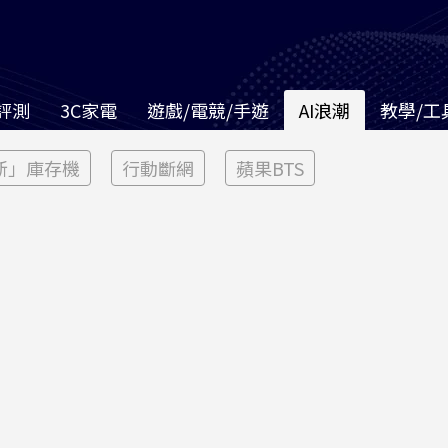
評測
3C家電
遊戲/電競/手遊
AI浪潮
教學/工
新」庫存機
行動斷網
蘋果BTS