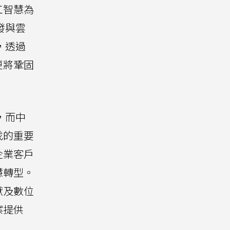
工智慧為
發與雲
，透過
更將鞏固
，而中
找的重要
企業客戶
慧轉型。
獻及數位
案提供