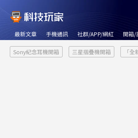
最新文章
手機通訊
社群/APP/網紅
開箱/
Sony紀念耳機開箱
三星摺疊機開箱
「全