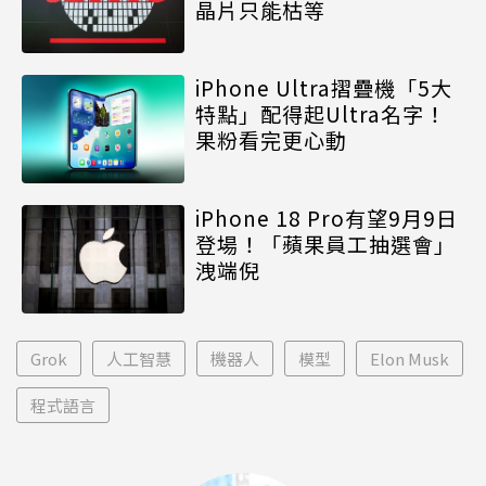
晶片只能枯等
iPhone Ultra摺疊機「5大
特點」配得起Ultra名字！
果粉看完更心動
iPhone 18 Pro有望9月9日
登場！「蘋果員工抽選會」
洩端倪
Grok
人工智慧
機器人
模型
Elon Musk
程式語言