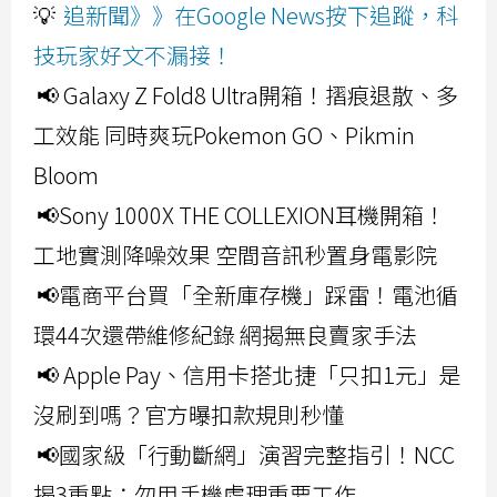
💡
追新聞》》在Google News按下追蹤，科
技玩家好文不漏接！
📢 Galaxy Z Fold8 Ultra開箱！摺痕退散、多
工效能 同時爽玩Pokemon GO、Pikmin
Bloom
📢Sony 1000X THE COLLEXION耳機開箱！
工地實測降噪效果 空間音訊秒置身電影院
📢電商平台買「全新庫存機」踩雷！電池循
環44次還帶維修紀錄 網揭無良賣家手法
📢 Apple Pay、信用卡搭北捷「只扣1元」是
沒刷到嗎？官方曝扣款規則秒懂
📢國家級「行動斷網」演習完整指引！NCC
揭3重點：勿用手機處理重要工作