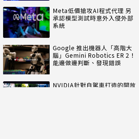
Meta低價搶攻AI程式代理 另
承認模型測試時意外入侵外部
系統
Google 推出機器人「高階大
腦」Gemini Robotics ER 2！
能邊做邊判斷、發現錯誤
NVIDIA針對自駕車打造的開放
模型進入商用階段 推進自駕計
程車規模化佈署
討論區