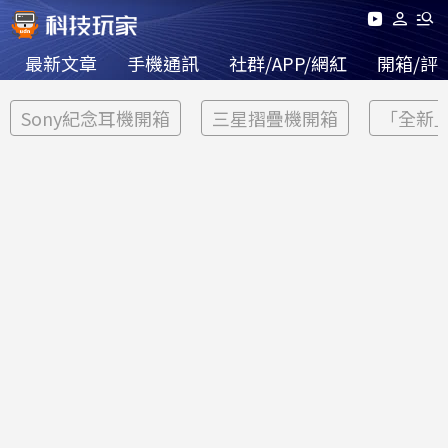
最新文章
手機通訊
社群/APP/網紅
開箱/評
Sony紀念耳機開箱
三星摺疊機開箱
「全新