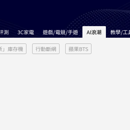
評測
3C家電
遊戲/電競/手遊
AI浪潮
教學/工
新」庫存機
行動斷網
蘋果BTS