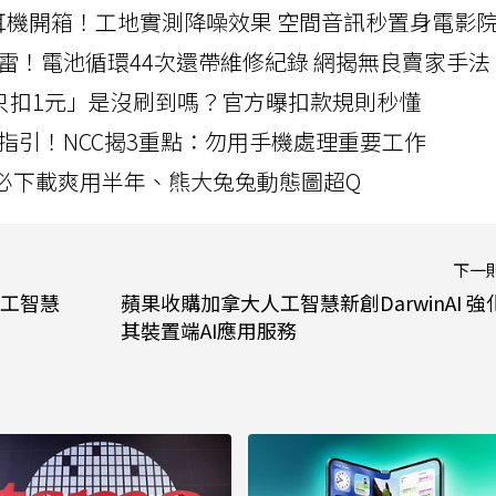
LLEXION耳機開箱！工地實測降噪效果 空間音訊秒置身電影
雷！電池循環44次還帶維修紀錄 網揭無良賣家手法
北捷「只扣1元」是沒刷到嗎？官方曝扣款規則秒懂
指引！NCC揭3重點：勿用手機處理重要工作
」字必下載爽用半年、熊大兔兔動態圖超Q
下一
人工智慧
蘋果收購加拿大人工智慧新創DarwinAI 強
其裝置端AI應用服務