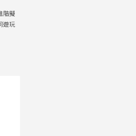
進階擬
同遊玩