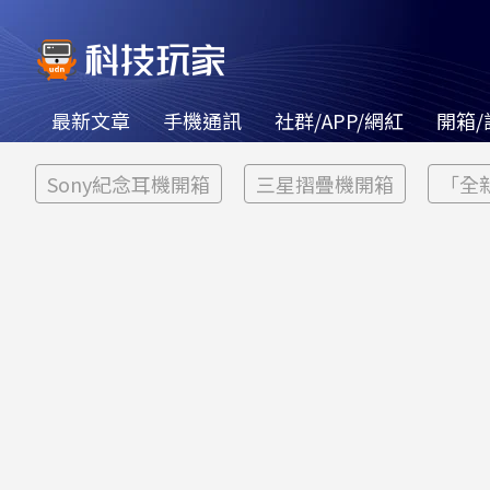
最新文章
手機通訊
社群/APP/網紅
開箱/
Sony紀念耳機開箱
三星摺疊機開箱
「全