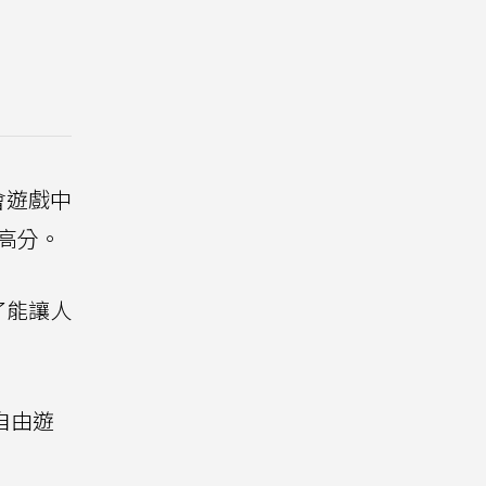
會遊戲中
高分。
了能讓人
自由遊