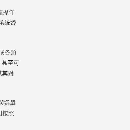
應操作
系統透
完成各類
，甚至可
測試其對
作與選單
利按照