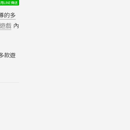
用LINE傳送
可指導的多
遊戲
內
多款遊