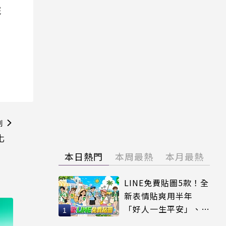
院
則
化
本日熱門
本周最熱
本月最熱
LINE免費貼圖5款！全
新表情貼爽用半年
「好人一生平安」、
「好熱」必用