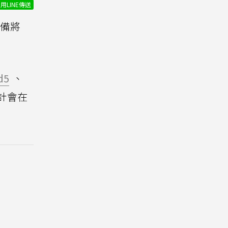
用LINE傳送
準備將
d5
、
，預計會在