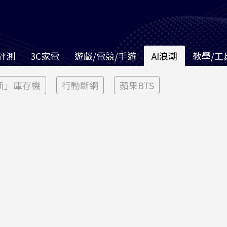
評測
3C家電
遊戲/電競/手遊
AI浪潮
教學/工
新」庫存機
行動斷網
蘋果BTS