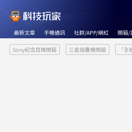
最新文章
手機通訊
社群/APP/網紅
開箱/
Sony紀念耳機開箱
三星摺疊機開箱
「全