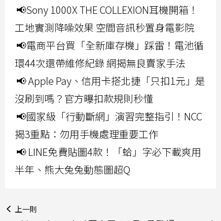
📢Sony 1000X THE COLLEXION耳機開箱！
工地實測降噪效果 空間音訊秒置身電影院
📢電商平台買「全新庫存機」踩雷！電池循
環44次還帶維修紀錄 網揭無良賣家手法
📢 Apple Pay、信用卡搭北捷「只扣1元」是
沒刷到嗎？官方曝扣款規則秒懂
📢國家級「行動斷網」演習完整指引！NCC
揭3重點：勿用手機處理重要工作
📢 LINE免費貼圖4款！「蛤」字必下載爽用
半年、熊大兔兔動態圖超Q
上一則