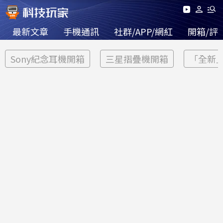
最新文章
手機通訊
社群/APP/網紅
開箱/評
Sony紀念耳機開箱
三星摺疊機開箱
「全新