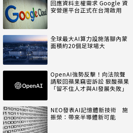
回應資料主權需求 Google 資
安營運平台正式在台灣啟用
全球最大AI算力設施落腳內蒙
面積約20個足球場大
OpenAI強勢反擊！向法院聲
請駁回蘋果竊密訴訟 狠酸蘋果
「留不住人才與AI發展失敗」
NEO發表AI記憶體新技術 施
振榮：帶來半導體新可能