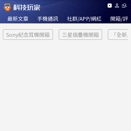
最新文章
手機通訊
社群/APP/網紅
開箱/評
Sony紀念耳機開箱
三星摺疊機開箱
「全新