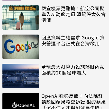
便宜機票更難搶！航空公司擬
導入AI動態定價 滑鼠停太久會
漲價
回應資料主權需求 Google 資
安營運平台正式在台灣啟用
全球最大AI算力設施落腳內蒙
面積約20個足球場大
OpenAI強勢反擊！向法院聲
請駁回蘋果竊密訴訟 狠酸蘋果
「留不住人才與AI發展失敗」