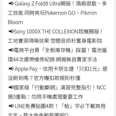
📢 Galaxy Z Fold8 Ultra開箱！摺痕退散、多
工效能 同時爽玩Pokemon GO、Pikmin
Bloom
📢Sony 1000X THE COLLEXION耳機開箱！
工地實測降噪效果 空間音訊秒置身電影院
📢電商平台買「全新庫存機」踩雷！電池循
環44次還帶維修紀錄 網揭無良賣家手法
📢 Apple Pay、信用卡搭北捷「只扣1元」是
沒刷到嗎？官方曝扣款規則秒懂
📢國家級「行動斷網」演習完整指引！NCC
揭3重點：勿用手機處理重要工作
📢 LINE免費貼圖4款！「蛤」字必下載爽用
半年、熊大兔兔動態圖超Q