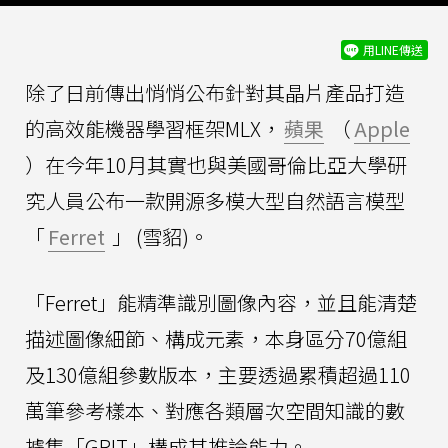
用LINE傳送
除了日前傳出悄悄公布針對其晶片產品打造
的高效能機器學習框架MLX，
蘋果
（
Apple
）在今年10月其實也與美國哥倫比亞大學研
究人員公布一款開源多模大型自然語言模型
「
Ferret
」 (雪貂)。
「Ferret」能精準識別圖像內容，並且能清楚
描述圖像細節、構成元素，本身區分70億組
及130億組參數版本，主要透過累積超過110
萬筆參考樣本、對應各類層次空間知識的數
據集「GRIT」構成其推論能力。