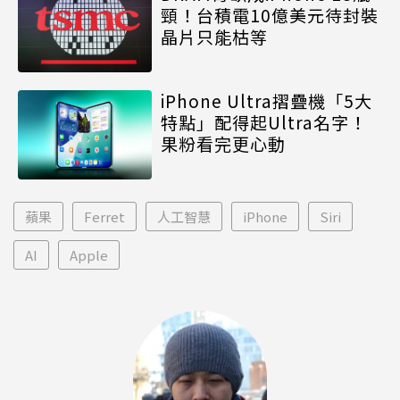
頸！台積電10億美元待封裝
晶片只能枯等
iPhone Ultra摺疊機「5大
特點」配得起Ultra名字！
果粉看完更心動
蘋果
Ferret
人工智慧
iPhone
Siri
AI
Apple