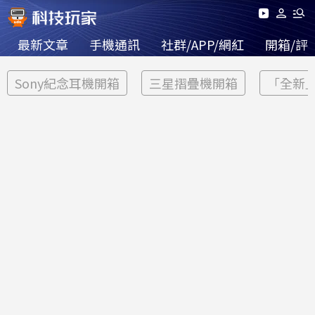
最新文章
手機通訊
社群/APP/網紅
開箱/評
Sony紀念耳機開箱
三星摺疊機開箱
「全新