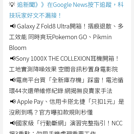
💡
追新聞》》在Google News按下追蹤，科
技玩家好文不漏接！
📢 Galaxy Z Fold8 Ultra開箱！摺痕退散、多
工效能 同時爽玩Pokemon GO、Pikmin
Bloom
📢Sony 1000X THE COLLEXION耳機開箱！
工地實測降噪效果 空間音訊秒置身電影院
📢電商平台買「全新庫存機」踩雷！電池循
環44次還帶維修紀錄 網揭無良賣家手法
📢 Apple Pay、信用卡搭北捷「只扣1元」是
沒刷到嗎？官方曝扣款規則秒懂
📢國家級「行動斷網」演習完整指引！NCC
揭3重點：勿用手機處理重要工作