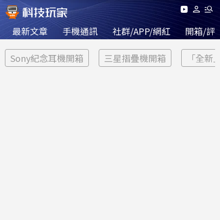
最新文章
手機通訊
社群/APP/網紅
開箱/評
Sony紀念耳機開箱
三星摺疊機開箱
「全新