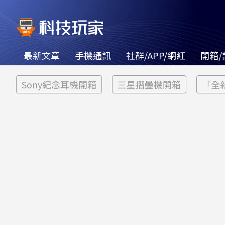
最新文章
手機通訊
社群/APP/網紅
開箱/
Sony紀念耳機開箱
三星摺疊機開箱
「全