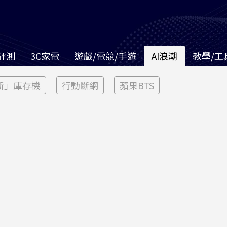
評測
3C家電
遊戲/電競/手遊
AI浪潮
教學/工
新」庫存機
行動斷網
蘋果BTS