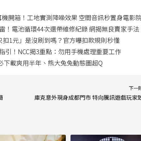
LLEXION耳機開箱！工地實測降噪效果 空間音訊秒置身電影
雷！電池循環44次還帶維修紀錄 網揭無良賣家手法
北捷「只扣1元」是沒刷到嗎？官方曝扣款規則秒懂
指引！NCC揭3重點：勿用手機處理重要工作
」字必下載爽用半年、熊大兔兔動態圖超Q
下一
簡
庫克意外現身成都門市 特向騰訊遊戲玩家