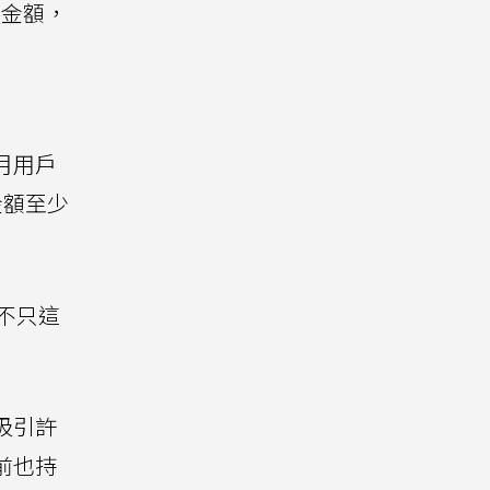
損金額，
月用戶
金額至少
還不只這
吸引許
前也持