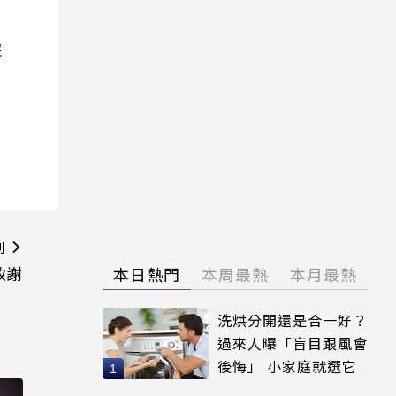
院
則
致謝
本日熱門
本周最熱
本月最熱
洗烘分開還是合一好？
過來人曝「盲目跟風會
後悔」 小家庭就選它