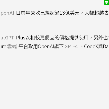
penAI
目前年營收已經超過13億美元，大幅超越
hatGPT
Plus以相較更便宜的價格提供使用，另外
re
雲端
平台取用OpenAI旗下
GPT-4
、CodeX與Dal