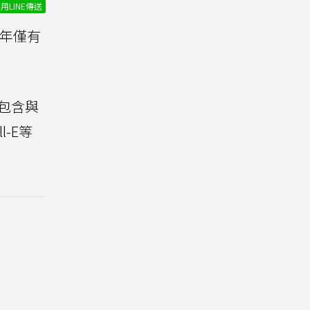
用LINE傳送
去年僅有
也包含與
l-E等