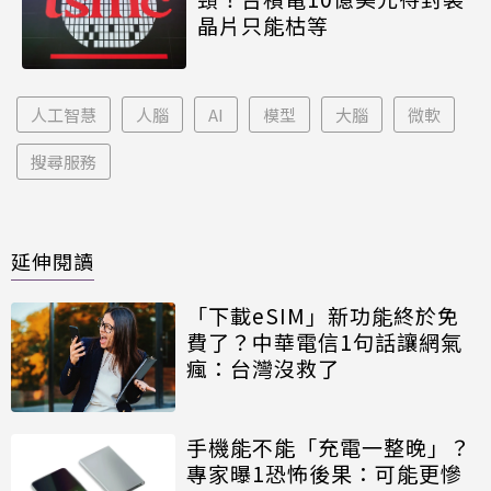
晶片只能枯等
人工智慧
人腦
AI
模型
大腦
微軟
搜尋服務
延伸閱讀
「下載eSIM」新功能終於免
費了？中華電信1句話讓網氣
瘋：台灣沒救了
手機能不能「充電一整晚」？
專家曝1恐怖後果：可能更慘