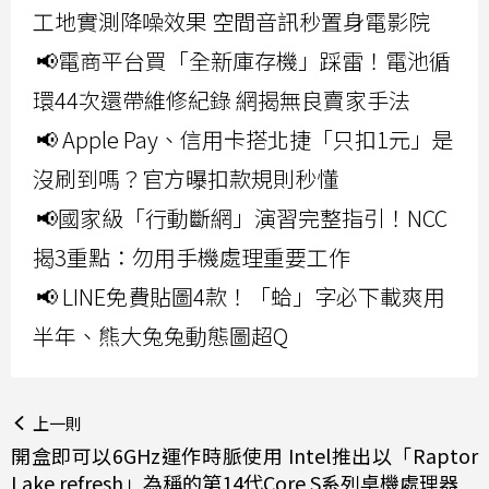
工地實測降噪效果 空間音訊秒置身電影院
📢電商平台買「全新庫存機」踩雷！電池循
環44次還帶維修紀錄 網揭無良賣家手法
📢 Apple Pay、信用卡搭北捷「只扣1元」是
沒刷到嗎？官方曝扣款規則秒懂
📢國家級「行動斷網」演習完整指引！NCC
揭3重點：勿用手機處理重要工作
📢 LINE免費貼圖4款！「蛤」字必下載爽用
半年、熊大兔兔動態圖超Q
上一則
開盒即可以6GHz運作時脈使用 Intel推出以「Raptor
Lake refresh」為稱的第14代Core S系列桌機處理器