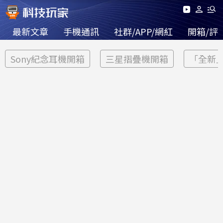
最新文章
手機通訊
社群/APP/網紅
開箱/評
Sony紀念耳機開箱
三星摺疊機開箱
「全新