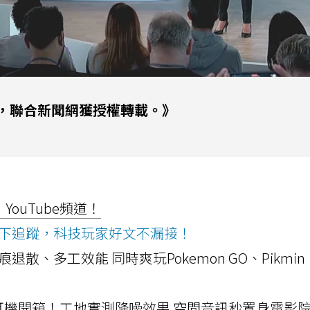
，聯合新聞網獲授權轉載。》
ouTube頻道！
ws按下追蹤，科技玩家好文不漏接！
a開箱！摺痕退散、多工效能 同時爽玩Pokemon GO、Pikmin
LLEXION耳機開箱！工地實測降噪效果 空間音訊秒置身電影