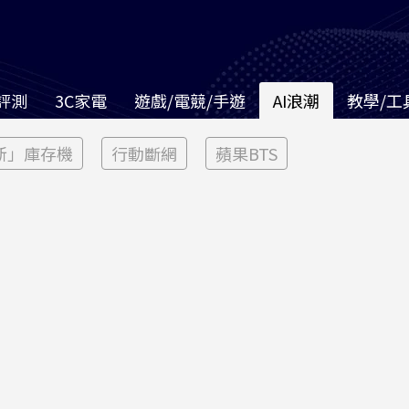
評測
3C家電
遊戲/電競/手遊
AI浪潮
教學/工
新」庫存機
行動斷網
蘋果BTS