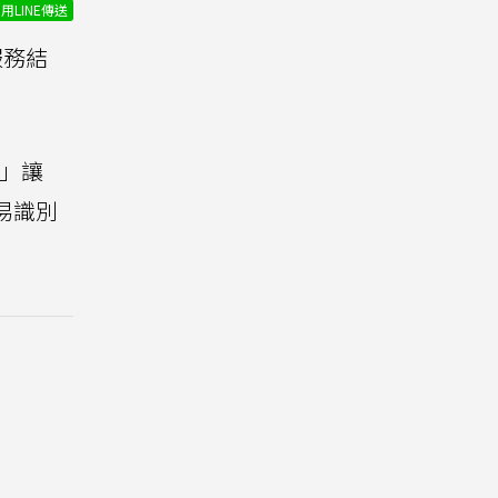
用LINE傳送
服務結
d」讓
容易識別