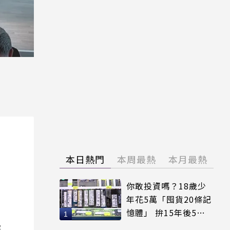
本日熱門
本周最熱
本月最熱
你敢投資嗎？18歲少
年花5萬「囤貨20條記
憶體」 拚15年後5倍
賣出
院