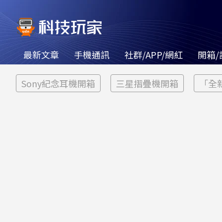
最新文章
手機通訊
社群/APP/網紅
開箱/
Sony紀念耳機開箱
三星摺疊機開箱
「全