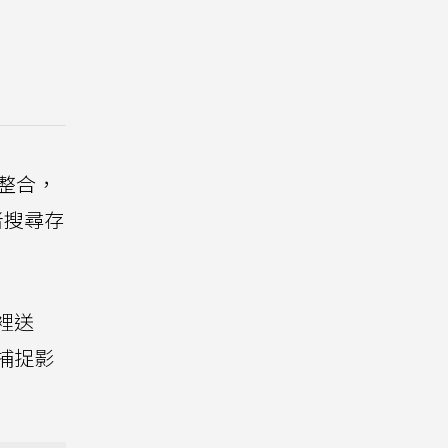
服務整合，
者搜尋存
家裡送
所捕捉影