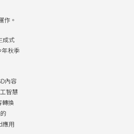
台運作。
動生成式
今年秋季
3D內容
人工智慧
容轉換
容的
ud應用