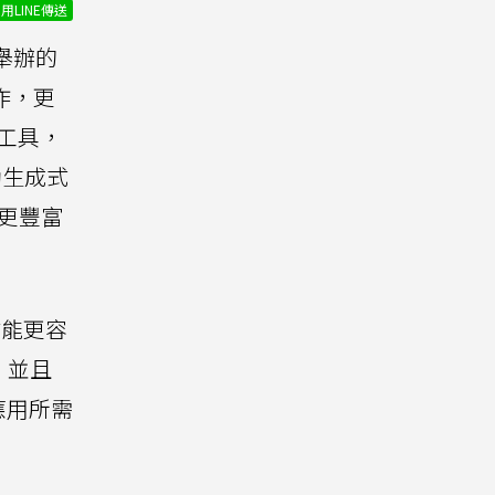
用LINE傳送
舉辦的
合作，更
軟體工具，
動生成式
更豐富
企業能更容
，並且
應用所需