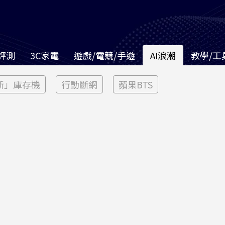
評測
3C家電
遊戲/電競/手遊
AI浪潮
教學/工
新」庫存機
行動斷網
蘋果BTS