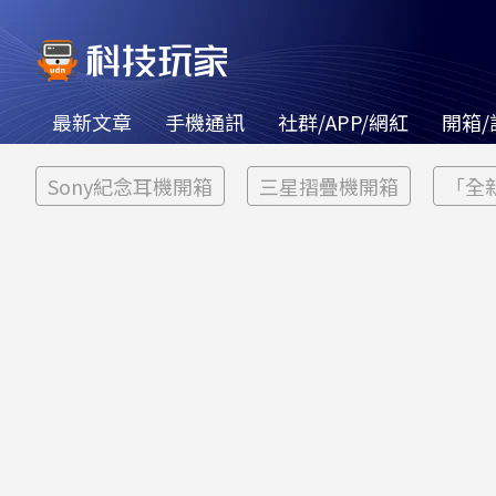
最新文章
手機通訊
社群/APP/網紅
開箱/
Sony紀念耳機開箱
三星摺疊機開箱
「全