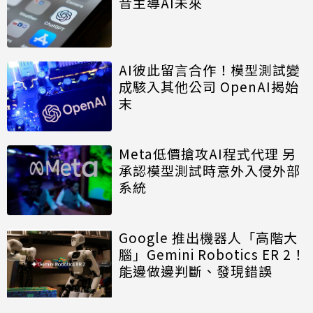
音主導AI未來
AI彼此留言合作！模型測試變
成駭入其他公司 OpenAI揭始
末
Meta低價搶攻AI程式代理 另
承認模型測試時意外入侵外部
系統
Google 推出機器人「高階大
腦」Gemini Robotics ER 2！
能邊做邊判斷、發現錯誤