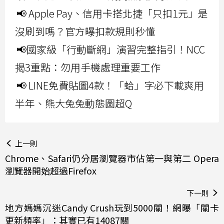
📢 Apple Pay、信用卡搭北捷「只扣1元」是
沒刷到嗎？官方曝扣款規則秒懂
📢國家級「行動斷網」演習完整指引！NCC
揭3重點：勿用手機處理重要工作
📢 LINE免費貼圖4款！「蛤」字必下載爽用
半年、熊大兔兔動態圖超Q
上一則
Chrome、Safari仍分居瀏覽器市佔第一與第二 Opera
瀏覽器開始超過Firefox
下一則
地方媽媽沉迷Candy Crush玩到5000關！網曝「關卡
更新頻率」：其實已有14087關