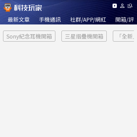
最新文章
手機通訊
社群/APP/網紅
開箱/評
Sony紀念耳機開箱
三星摺疊機開箱
「全新