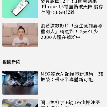
必買誘因+2了！1圖看蘋果
iPhone 15電量衝破天際 儲存
空間256GB起跳
劉芒道歉影片「沒注意到要尊
重別人」網氣炸！ 2天YT少
2000人還在掉粉中
相關新聞
NEO發表AI記憶體新技術 施
振榮：帶來半導體新可能
開口免打字 Big Tech押注語