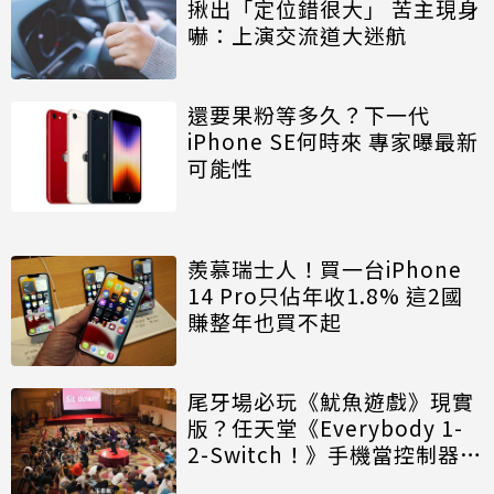
揪出「定位錯很大」 苦主現身
嚇：上演交流道大迷航
還要果粉等多久？下一代
iPhone SE何時來 專家曝最新
可能性
羨慕瑞士人！買一台iPhone
14 Pro只佔年收1.8% 這2國
賺整年也買不起
尾牙場必玩《魷魚遊戲》現實
版？任天堂《Everybody 1-
2-Switch！》手機當控制器玩
百人大風吹