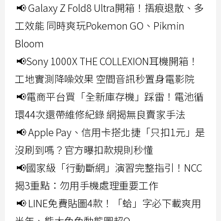
📢 Galaxy Z Fold8 Ultra開箱！摺痕退散、多
工效能 同時爽玩Pokemon GO、Pikmin
Bloom
📢Sony 1000X THE COLLEXION耳機開箱！
工地實測降噪效果 空間音訊秒置身電影院
📢電商平台買「全新庫存機」踩雷！電池循
環44次還帶維修紀錄 網揭無良賣家手法
📢 Apple Pay、信用卡搭北捷「只扣1元」是
沒刷到嗎？官方曝扣款規則秒懂
📢國家級「行動斷網」演習完整指引！NCC
揭3重點：勿用手機處理重要工作
📢 LINE免費貼圖4款！「蛤」字必下載爽用
半年、熊大兔兔動態圖超Q