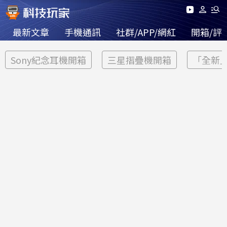
最新文章
手機通訊
社群/APP/網紅
開箱/評
Sony紀念耳機開箱
三星摺疊機開箱
「全新