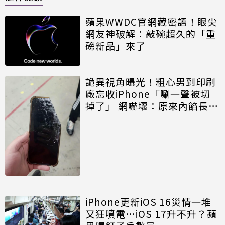
蘋果WWDC官網藏密語！眼尖
網友神破解：敲碗超久的「重
磅新品」來了
詭異視角曝光！粗心男到印刷
廠忘收iPhone「唰一聲被切
掉了」 網嚇壞：原來內餡長這
樣
iPhone更新iOS 16災情一堆
又狂噴電…iOS 17升不升？蘋