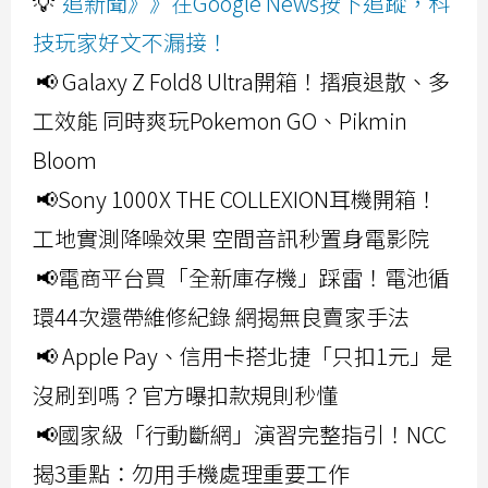
💡
追新聞》》在Google News按下追蹤，科
技玩家好文不漏接！
📢 Galaxy Z Fold8 Ultra開箱！摺痕退散、多
工效能 同時爽玩Pokemon GO、Pikmin
Bloom
📢Sony 1000X THE COLLEXION耳機開箱！
工地實測降噪效果 空間音訊秒置身電影院
📢電商平台買「全新庫存機」踩雷！電池循
環44次還帶維修紀錄 網揭無良賣家手法
📢 Apple Pay、信用卡搭北捷「只扣1元」是
沒刷到嗎？官方曝扣款規則秒懂
📢國家級「行動斷網」演習完整指引！NCC
揭3重點：勿用手機處理重要工作