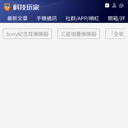
最新文章
手機通訊
社群/APP/網紅
開箱/評
Sony紀念耳機開箱
三星摺疊機開箱
「全新