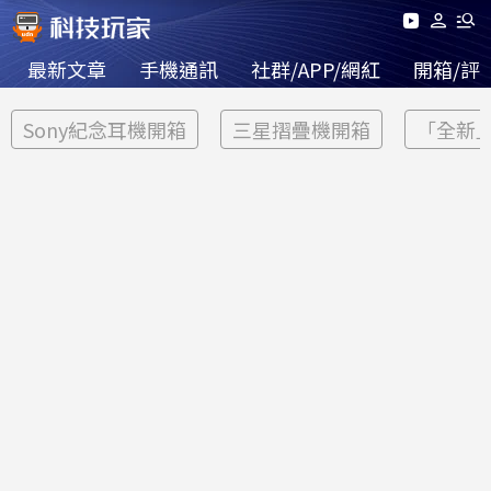
最新文章
手機通訊
社群/APP/網紅
開箱/評
Sony紀念耳機開箱
三星摺疊機開箱
「全新