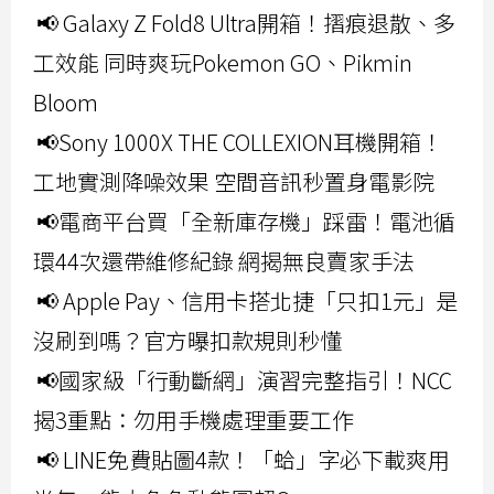
📢 Galaxy Z Fold8 Ultra開箱！摺痕退散、多
工效能 同時爽玩Pokemon GO、Pikmin
Bloom
📢Sony 1000X THE COLLEXION耳機開箱！
工地實測降噪效果 空間音訊秒置身電影院
📢電商平台買「全新庫存機」踩雷！電池循
環44次還帶維修紀錄 網揭無良賣家手法
📢 Apple Pay、信用卡搭北捷「只扣1元」是
沒刷到嗎？官方曝扣款規則秒懂
📢國家級「行動斷網」演習完整指引！NCC
揭3重點：勿用手機處理重要工作
📢 LINE免費貼圖4款！「蛤」字必下載爽用