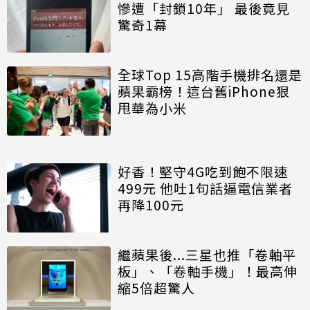
慘遭「封鎖10年」 最後竟見
驚奇1幕
全球Top 15高階手機排名還是
蘋果霸榜！這台舊iPhone狠
甩華為小米
好香！堅守4G吃到飽不限速
499元 他吐1句話逼電信業者
再降100元
繼蘋果後...三星也推「卷軸平
板」、「卷軸手機」！最高伸
縮5倍超驚人