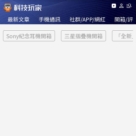
最新文章
手機通訊
社群/APP/網紅
開箱/評
Sony紀念耳機開箱
三星摺疊機開箱
「全新