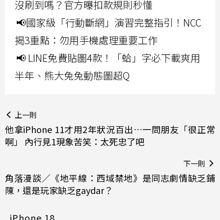
沒刷到嗎？官方曝扣款規則秒懂
📢國家級「行動斷網」演習完整指引！NCC
揭3重點：勿用手機處理重要工作
📢 LINE免費貼圖4款！「蛤」字必下載爽用
半年、熊大兔兔動態圖超Q
上一則
他拿iPhone 11才用2年狀況百出…一問朋友「很正常
啊」 內行見1現象苦笑：太死忠了吧
下一則
角落漫談／《地平線：西域禁地》是同志劇情缺乏鋪
陳，還是玩家缺乏gaydar？
iPhone 18