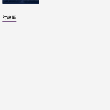
討論區
共有
0
則留言
規範
回覆
還沒有留言，成為第一個發言的人吧！