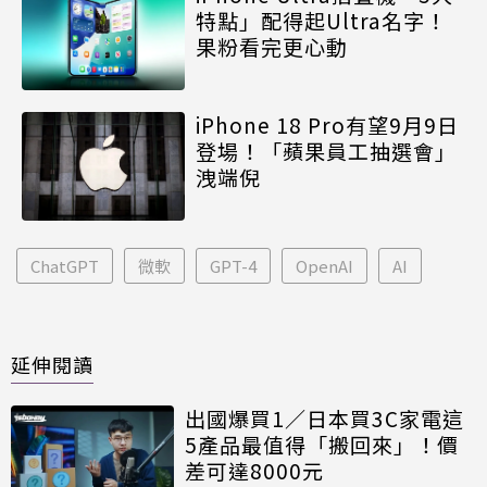
特點」配得起Ultra名字！
果粉看完更心動
iPhone 18 Pro有望9月9日
登場！「蘋果員工抽選會」
洩端倪
ChatGPT
微軟
GPT-4
OpenAI
AI
延伸閱讀
出國爆買1／日本買3C家電這
5產品最值得「搬回來」！價
差可達8000元