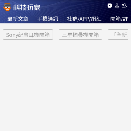
最新文章
手機通訊
社群/APP/網紅
開箱/評
Sony紀念耳機開箱
三星摺疊機開箱
「全新