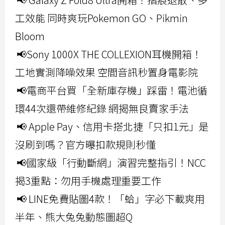
工效能 同時爽玩Pokemon GO、Pikmin
Bloom
📢Sony 1000X THE COLLEXION耳機開箱！
工地實測降噪效果 空間音訊秒置身電影院
📢電商平台買「全新庫存機」踩雷！電池循
環44次還帶維修紀錄 網揭無良賣家手法
📢 Apple Pay、信用卡搭北捷「只扣1元」是
沒刷到嗎？官方曝扣款規則秒懂
📢國家級「行動斷網」演習完整指引！NCC
揭3重點：勿用手機處理重要工作
📢 LINE免費貼圖4款！「蛤」字必下載爽用
半年、熊大兔兔動態圖超Q