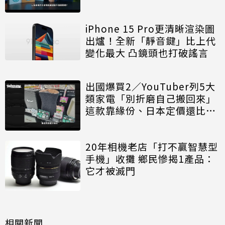
iPhone 15 Pro更清晰渲染圖
出爐！全新「靜音鍵」比上代
變化最大 凸鏡頭也打破謠言
出國爆買2／YouTuber列5大
類家電「別折磨自己搬回來」
這款靠緣份、日本定價還比台
灣貴
20年相機老店「打不贏智慧型
手機」收攤 鄉民慘揭1產品：
它才被滅門
相關新聞