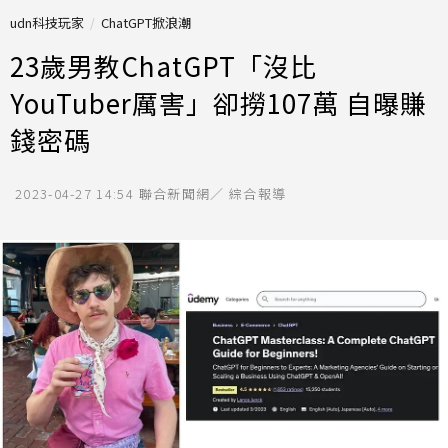
udn科技玩家
ChatGPT掀浪潮
23歲男教ChatGPT「沒比
YouTuber厲害」卻撈107萬 自曝賺
錢密碼
2023-04-27 14:54
聯合新聞網／ 綜合報導