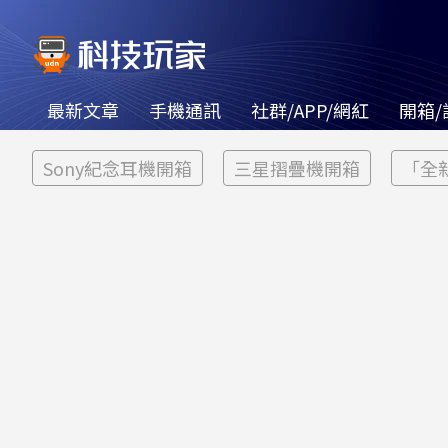
最新文章
手機通訊
社群/APP/網紅
開箱/
Sony紀念耳機開箱
三星摺疊機開箱
「全