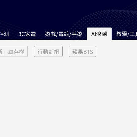
評測
3C家電
遊戲/電競/手遊
AI浪潮
教學/工
新」庫存機
行動斷網
蘋果BTS