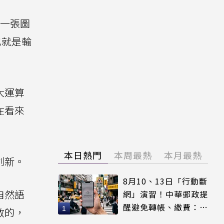
出一張圖
也就是輸
大運算
在看來
本日熱門
本周最熱
本月最熱
創新。
8月10、13日「行動斷
自然語
網」演習！中華郵政提
醒避免轉帳、繳費：務
散的，
必留紀錄