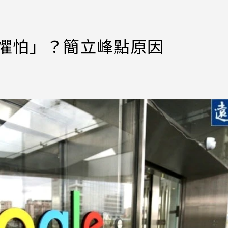
深層懼怕」？簡立峰點原因