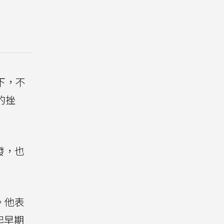
下，不
的挫
發，也
。他表
比起早期