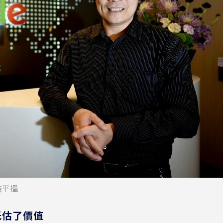
皓平攝
低估了價值