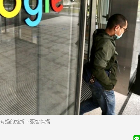
到不曾有過的挫折。張智傑攝