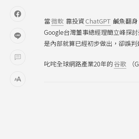
當
微軟
靠投資
ChatGPT
鹹魚翻身
Google台灣董事總經理簡立峰探
是內部就算已經初步做出，卻誤判
叱咤全球網路產業20年的
谷歌
（G