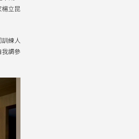
家楊立昆
同訓練人
自我調參