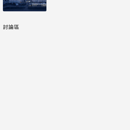
討論區
共有
0
則留言
規範
回覆
還沒有留言，成為第一個發言的人吧！