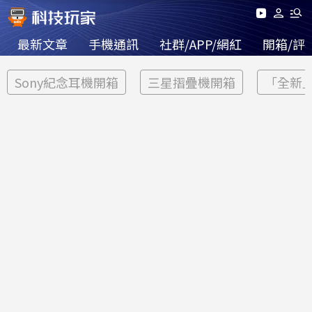
最新文章
手機通訊
社群/APP/網紅
開箱/評
Sony紀念耳機開箱
三星摺疊機開箱
「全新