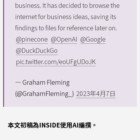
business. It has decided to browse the
internet for business ideas, saving its
findings to files for reference later on.
@pinecone
@OpenAI
@Google
@DuckDuckGo
pic.twitter.com/eoUFgUDoJK
— Graham Fleming
(@GrahamFleming_)
2023年4月7日
本文初稿為INSIDE使用AI編撰。