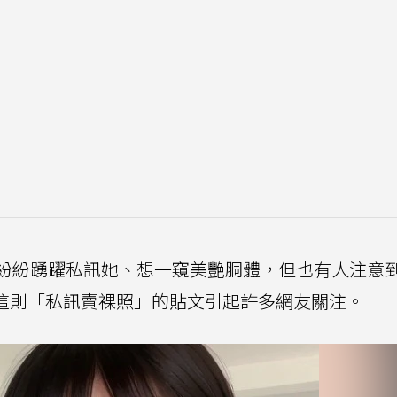
紛紛踴躍私訊她、想一窺美艷胴體，但也有人注意
，這則「私訊賣裸照」的貼文引起許多網友關注。