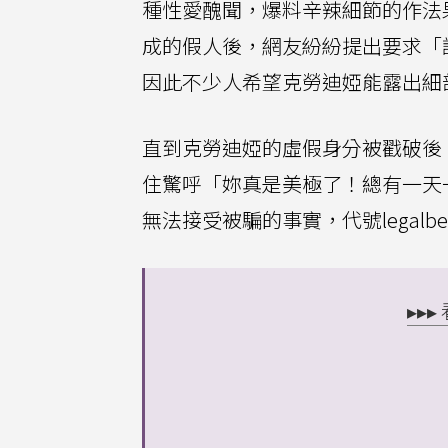
種性愛醜聞，爆料辛辣細節的作法
成的假人後，網友紛紛提出要求「
因此不少人希望克勞迪婭能露出細
直到克勞迪婭的虛假身分被戳破後，
住驚呼「妳真是美極了！總有一天
無法接受被騙的事實，代號legalb
▸▸