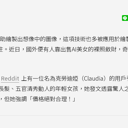
協助繪製出想像中的圖像，這項技術也多被應用於繪
注。近日，國外便有人靠出售AI美女的裸照斂財，
Reddit
上有一位名為克勞迪婭（Claudia）的用
長髮、五官清秀動人的年輕女孩，她發文透露驚人
，但她強調「價格絕對合理！」