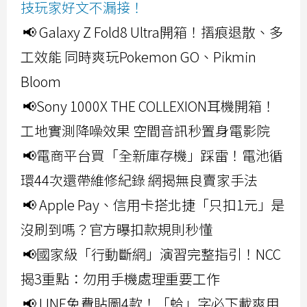
技玩家好文不漏接！
📢 Galaxy Z Fold8 Ultra開箱！摺痕退散、多
工效能 同時爽玩Pokemon GO、Pikmin
Bloom
📢Sony 1000X THE COLLEXION耳機開箱！
工地實測降噪效果 空間音訊秒置身電影院
📢電商平台買「全新庫存機」踩雷！電池循
環44次還帶維修紀錄 網揭無良賣家手法
📢 Apple Pay、信用卡搭北捷「只扣1元」是
沒刷到嗎？官方曝扣款規則秒懂
📢國家級「行動斷網」演習完整指引！NCC
揭3重點：勿用手機處理重要工作
📢 LINE免費貼圖4款！「蛤」字必下載爽用