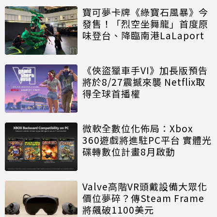
寶可夢卡牌《綠寶石風暴》今
發售！「烈空坐舞龍」首度原
味登台、降臨南港LaLaport
《俠盜獵車手VI》加長版預告
將於8/27震撼來襲 Netflix取
得全球首播權
微軟全數位化佈局：Xbox
360遊戲將進駐PC平台 實體光
碟轉數位計畫8月啟動
Valve高階VR頭戴設備大眾化
價位夢碎？傳Steam Frame
將飆破1100美元