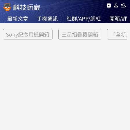
最新文章
手機通訊
社群/APP/網紅
開箱/評
Sony紀念耳機開箱
三星摺疊機開箱
「全新