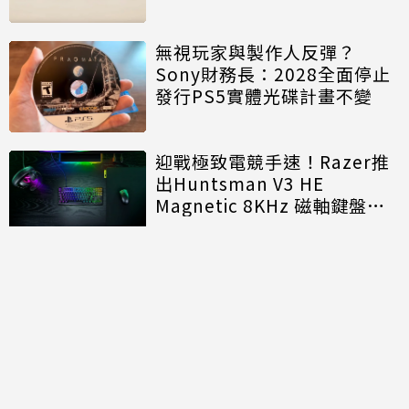
無視玩家與製作人反彈？
Sony財務長：2028全面停止
發行PS5實體光碟計畫不變
迎戰極致電競手速！Razer推
出Huntsman V3 HE
Magnetic 8KHz 磁軸鍵盤效
能再進化
討論區
共有
0
則留言