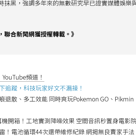
時抹黑，強調多年來的無數研究早已證實媒體娛樂
，聯合新聞網獲授權轉載。》
ouTube頻道！
ws按下追蹤，科技玩家好文不漏接！
a開箱！摺痕退散、多工效能 同時爽玩Pokemon GO、Pikmin
LLEXION耳機開箱！工地實測降噪效果 空間音訊秒置身電影
雷！電池循環44次還帶維修紀錄 網揭無良賣家手法