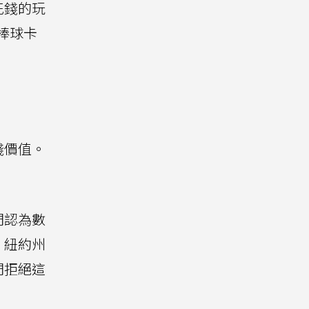
花錢的玩
棒球卡
錢價值。
們認為數
。紐約州
們拒絕這