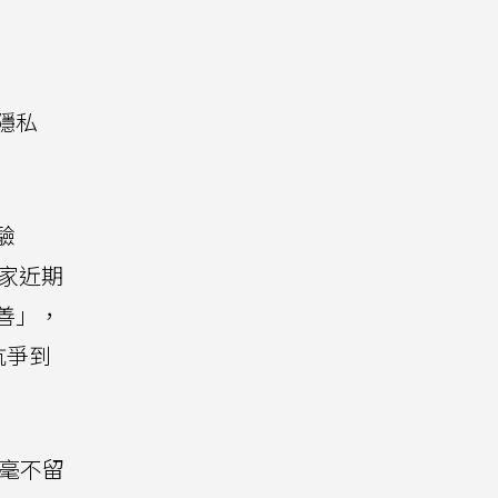
隱私
驗
專家近期
善」，
抗爭到
也毫不留