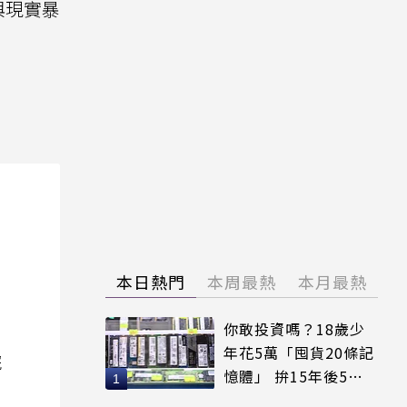
與現實暴
本日熱門
本周最熱
本月最熱
你敢投資嗎？18歲少
年花5萬「囤貨20條記
院
憶體」 拚15年後5倍
賣出