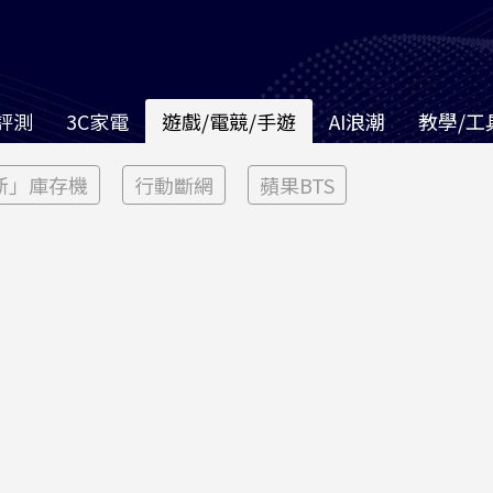
評測
3C家電
遊戲/電競/手遊
AI浪潮
教學/工
新」庫存機
行動斷網
蘋果BTS