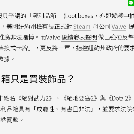
具爭議的「戰利品箱」 (Loot boxes，亦即遊戲中
前，美國紐約州檢察長正式對
Steam
母公司
Valve
提
廣非法賭博。而Valve
後續發表聲明
做出強硬反擊
集換式卡牌」，更反將一軍，指控紐約州政府的要
數據。
開箱只是買裝飾品？
在訴訟中點名《絕對武力2》、《絕地要塞2》與《Dota 2
的戰利品箱具有「成癮性、有害且非法」，並要求法院
繳納罰款。