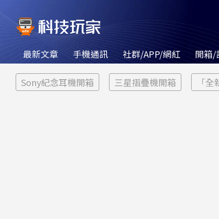
最新文章
手機通訊
社群/APP/網紅
開箱/
Sony紀念耳機開箱
三星摺疊機開箱
「全