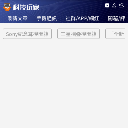
最新文章
手機通訊
社群/APP/網紅
開箱/評
Sony紀念耳機開箱
三星摺疊機開箱
「全新