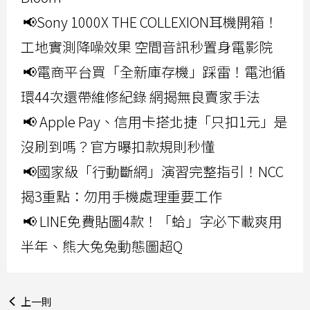
📢Sony 1000X THE COLLEXION耳機開箱！
工地實測降噪效果 空間音訊秒置身電影院
📢電商平台買「全新庫存機」踩雷！電池循
環44次還帶維修紀錄 網揭無良賣家手法
📢 Apple Pay、信用卡搭北捷「只扣1元」是
沒刷到嗎？官方曝扣款規則秒懂
📢國家級「行動斷網」演習完整指引！NCC
揭3重點：勿用手機處理重要工作
📢 LINE免費貼圖4款！「蛤」字必下載爽用
半年、熊大兔兔動態圖超Q
上一則