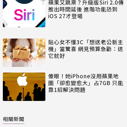
蘋果又跳票？升級版Siri 2.0傳
推出時間延後 進階功能恐到
iOS 27才登場
貼心女不懂3C「想送老公新主
機」當驚喜 網見預算急勸：送
它就好
傻眼！她iPhone沒用蘋果地
圖「卻愈變愈大」占7GB 只能
靠1招解決問題
相關新聞