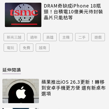
DRAM奇缺成iPhone 18瓶
頸！台積電10億美元待封裝
晶片只能枯等
新光三越
過年
高雄
主機
二手
遊戲
電玩
免費
越南
延伸閱讀
蘋果推出iOS 26.3更新！轉移
到安卓手機更方便 還有新桌布
選項