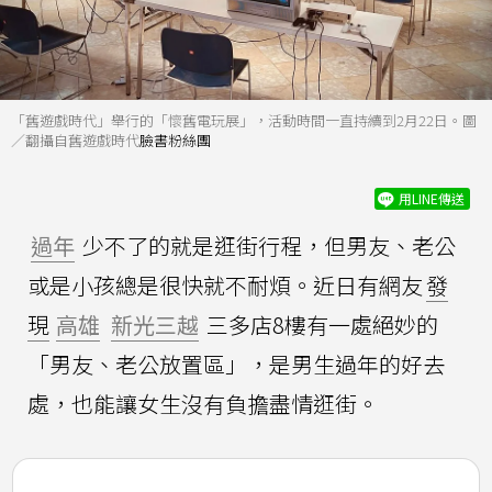
「舊遊戲時代」舉行的「懷舊電玩展」，活動時間一直持續到2月22日。圖
／翻攝自舊遊戲時代
臉書粉絲團
用LINE傳送
過年
少不了的就是逛街行程，但男友、老公
或是小孩總是很快就不耐煩。近日有網友
發
現
高雄
新光三越
三多店8樓有一處絕妙的
「男友、老公放置區」，是男生過年的好去
處，也能讓女生沒有負擔盡情逛街。