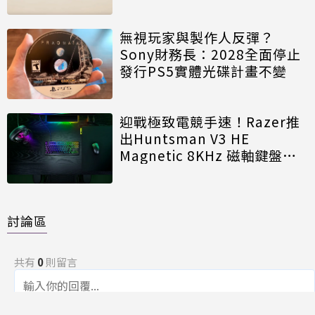
無視玩家與製作人反彈？
Sony財務長：2028全面停止
發行PS5實體光碟計畫不變
迎戰極致電競手速！Razer推
出Huntsman V3 HE
Magnetic 8KHz 磁軸鍵盤效
能再進化
討論區
共有
0
則留言