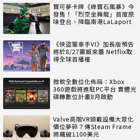
寶可夢卡牌《綠寶石風暴》今
發售！「烈空坐舞龍」首度原
味登台、降臨南港LaLaport
《俠盜獵車手VI》加長版預告
將於8/27震撼來襲 Netflix取
得全球首播權
微軟全數位化佈局：Xbox
360遊戲將進駐PC平台 實體光
碟轉數位計畫8月啟動
Valve高階VR頭戴設備大眾化
價位夢碎？傳Steam Frame
將飆破1100美元